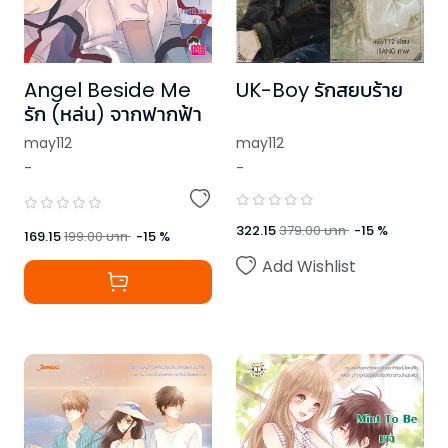
Angel Beside Me
UK-Boy รักสยบร้าย
รัก (หล่น) จากฟากฟ้า
may112
may112
-
-
322.15
379.00
บาท
-
15
%
169.15
199.00
บาท
-
15
%
Add Wishlist