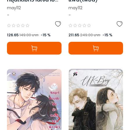
จอมซ่าส์
may112
may112
-
-
126.65
149.00
บาท
-
15
%
211.65
249.00
บาท
-
15
%