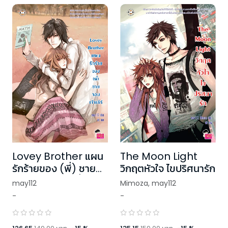
Lovey Brother แผน
The Moon Light
รักร้ายของ (พี่) ชาย
วิกฤตหัวใจ ไขปริศนารัก
จอมเจ้าเล่ห์ (เปลี่ยน
may112
Mimoza
,
may112
บาร์โค้ด)
-
-