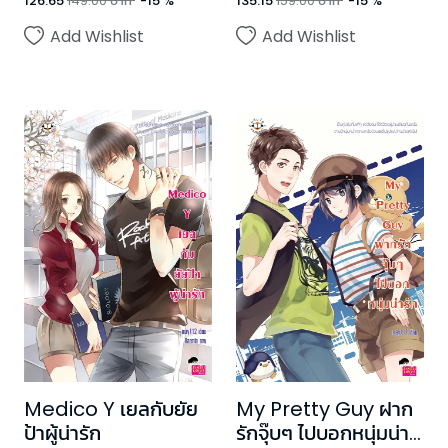
126.65
149.00
บาท
-
15
%
135.15
159.00
บาท
-
15
%
Add Wishlist
Add Wishlist
Medico Y เยลกับยัย
My Pretty Guy ฝาก
ป้าผู้น่ารัก
รักจุ๊บๆ ไปบอกหนุ่มน่า