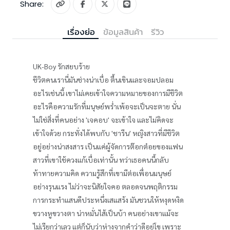
Share:
เรื่องย่อ
ข้อมูลสินค้า
รีวิว
UK-Boy รักสยบร้าย
ชีวิตคนเรานี่มันช่างน่าเบื่อ ตื้นเขินและจอมปลอม
อะไรเช่นนี้ เขาไม่เคยเข้าใจความหมายของการมีชีวิต
อะไรคือความรักที่มนุษย์พร่ำเพ้อจะเป็นจะตาย นั่น
ไม่ใช่สิ่งที่คนอย่าง 'เจคอบ' จะเข้าใจ และไม่คิดจะ
เข้าใจด้วย กระทั่งได้พบกับ 'ชารีน' หญิงสาวที่มีชีวิต
อยู่อย่างน่าสงสาร เป็นแค่ผู้จัดการต๊อกต๋อยของแฟน
สาวที่เขาใช้ควงแก้เบื่อเท่านั้น ทว่าเธอคนนี้กลับ
ท้าทายความคิด ความรู้สึกที่เขามีต่อเพื่อนมนุษย์
อย่างรุนแรง ไม่ว่าจะนิสัยใจคอ ตลอดจนพฤติกรรม
การกระทำแสนดีประหนึ่งเสแสร้ง มันชวนให้หงุดหงิด
ขวางหูขวางตา น่าหมั่นไส้เป็นบ้า คนอย่างเขาแม้จะ
ไม่เรียกว่าเลว แต่ก็นับว่าห่างจากคำว่าดีอยู่โข เพราะ