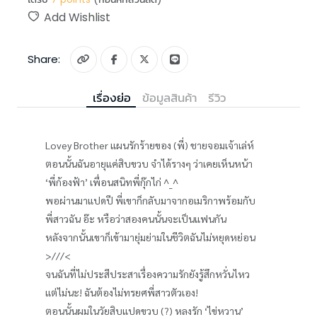
Add Wishlist
Share:
เรื่องย่อ
ข้อมูลสินค้า
รีวิว
Lovey Brother แผนรักร้ายของ (พี่) ชายจอมเจ้าเล่ห์
ตอนนั้นฉันอายุแค่สิบขวบ จำได้รางๆ ว่าเคยเห็นหน้า
‘พี่ก้องฟ้า’ เพื่อนสนิทพี่กุ๊กไก่ ^_^
พอผ่านมาแปดปี พี่เขาก็กลับมาจากอเมริกาพร้อมกับ
พี่สาวฉัน อ๊ะ หรือว่าสองคนนั้นจะเป็นแฟนกัน
หลังจากนั้นเขาก็เข้ามายุ่มย่ามในชีวิตฉันไม่หยุดหย่อน
>///<
จนฉันที่ไม่ประสีประสาเรื่องความรักยังรู้สึกหวั่นไหว
แต่ไม่นะ! ฉันต้องไม่ทรยศพี่สาวตัวเอง!
ตอนนั้นผมในวัยสิบแปดขวบ (?) หลงรัก ‘ไข่หวาน’