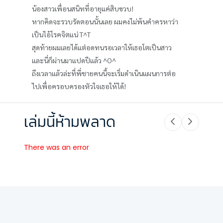
น้องสาวเพื่อนสนิทที่อายุแค่สิบขวบ!
หากคิดจะรวบรัดตอนนั้นเลย ผมคงไม่พ้นคำครหาว่า
เป็นไอ้โรคจิตแน่ T^T
สุดท้ายผมเลยได้แต่อดทนรอเวลาให้เธอโตเป็นสาว
และนี่ก็ผ่านมาแปดปีแล้ว ^O^
ถึงเวลาแล้วล่ะที่พี่ชายคนนี้จะเริ่มดำเนินแผนการต่อ
ไปเพื่อครอบครองหัวใจเธอให้ได้!
เล่มนี้ห้ามพลาด
There was an error