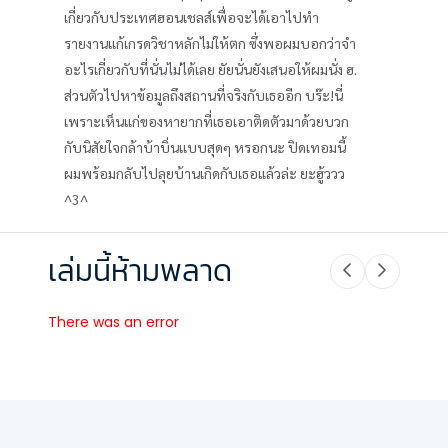
เกี่ยวกับประเทศฮอนเชลส์เพื่อจะได้เอาไปทำ
รายงานแก้เกรดวิชาหลักไม่ให้ตก ซึ่งพอผมบอกว่าจำ
อะไรเกี่ยวกับที่นั่นไม่ได้เลย ยัยนั่นยังเสนอให้ผมนั่ง ฮ.
ส่วนตัวไปหาข้อมูลถึงสถานที่จริงกับเธออีก บร๊ะ!นี่
เพราะเห็นแก่ของหายากที่เธอเอาติดตัวมาด้วยบวก
กับนิสัยใจกล้าบ้าบิ่นแบบสุดๆ หรอกนะ ปิดเทอมนี้
ผมพร้อมกลับไปลุยบ้านเกิดกับเธอแล้วล่ะ ยะฮู้ววว
^3^
เล่มนี้ห้ามพลาด
There was an error