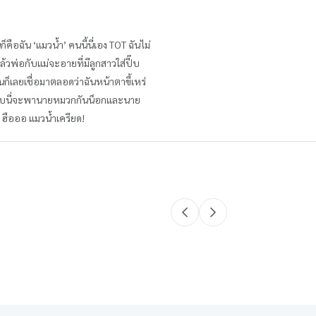
ือฉัน ‘แมวน้ำ’ คนนี้นี่เอง TOT ฉันไม่
ล้วพ่อกับแม่จะอายที่มีลูกสาวใส่ปี๊บ
นก็เลยเชื่อมาตลอดว่าฉันหน้าตาขี้เหร่
าปี๊บนี่จะพานายหมวกกันน็อกและนาย
ะ ฮือออ แมวน้ำเครียด!