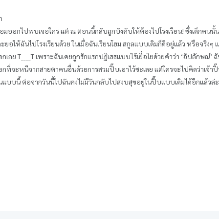
ัก
ยอมออกไปพบเจอใคร แต่ ณ ตอนนี้กลับถูกบังคับให้ต้องไปโรงเรียน! ซึ่งเด็กคนนั้นก็ค
ยอให้ฉันไปโรงเรียนด้วย ในเมื่อฉันเรียนโฮม สกูลแบบเดิมก็ดีอยู่แล้ว หรือจริงๆ แ
บอกเลย T____T เพราะฉันเคยถูกรักแรกปฏิเสธแบบไร้เยื่อใยด้วยคำว่า ‘อัปลักษณ์’ ฉั
เลือกที่จะหนีจากสายตาคนอื่นด้วยการสวมปี๊บเอาไว้ซะเลย แต่ใครจะไปคิดว่าเจ้
แบบนี้ ต่อจากวันนี้ไปฉันคงไม่มีวันกลับไปสงบสุขอยู่ในปี๊บแบบเดิมได้อีกแล้วล่