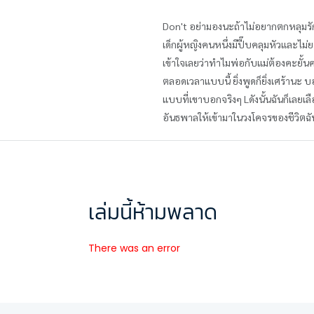
Don't อย่ามองนะถ้าไม่อยากตกหลุมร
เด็กผู้หญิงคนหนึ่งมีปี๊บคลุมหัวและไม่
เข้าใจเลยว่าทำไมพ่อกับแม่ต้องคะยั้นคะ
ตลอดเวลาแบบนี้ ยิ่งพูดก็ยิ่งเศร้านะ 
แบบที่เขาบอกจริงๆ Lดังนั้นฉันก็เลย
อันธพาลให้เข้ามาในวงโคจรของชีวิตฉัน
เล่มนี้ห้ามพลาด
There was an error