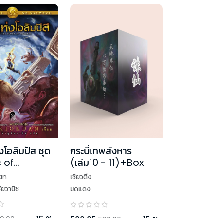
งโอลิมปัส ชุด
กระบี่เทพสังหาร
 of
(เล่ม10 - 11)+Box
s (ปกอ่อน)
an
เซียวติ่ง
ัยวานิช
มดแดง