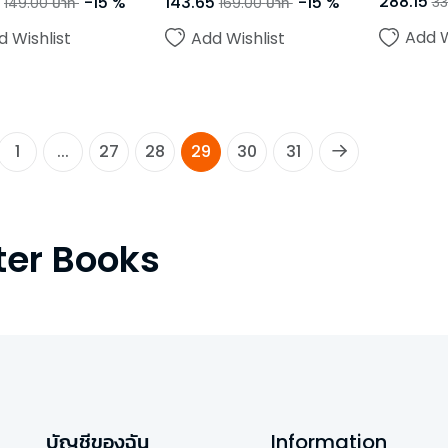
288.15
-
15
%
143.65
-
15
%
33
149.00
บาท
169.00
บาท
Add W
d Wishlist
Add Wishlist
1
...
27
28
29
30
31
ter Books
บัญชีของฉัน
Information