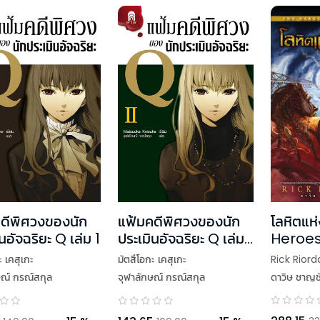
โลหิตแห่
ดีพิศวงของนัก
แฟ้มคดีพิศวงของนัก
Heroes
นอัจฉริยะ Q เล่ม 1
ประเมินอัจฉริยะ Q เล่ม
Olympu
2
Rick Riord
ะ เคสุเกะ
มัตสึโอกะ เคสุเกะ
ดาวิษ ชาญช
ษณ์ กรณ์สกุล
จุฬาลักษณ์ กรณ์สกุล