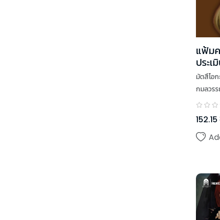
แฟ้มค
ประเมิ
6
มัตสึโอก
กมลวรรณ
152.15
Ad