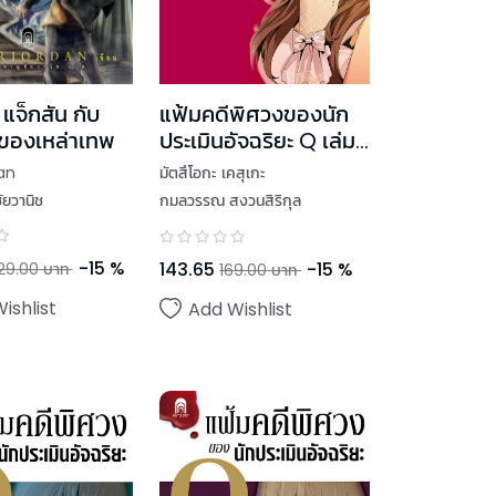
 แจ็กสัน กับ
แฟ้มคดีพิศวงของนัก
่าของเหล่าเทพ
ประเมินอัจฉริยะ Q เล่ม
5
an
มัตสึโอกะ เคสุเกะ
ัยวานิช
กมลวรรณ สงวนสิริกุล
-
15
%
143.65
-
15
%
29.00
บาท
169.00
บาท
ishlist
Add Wishlist