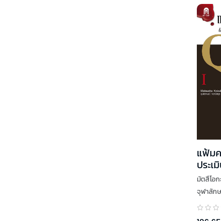
แฟ้มค
ประเมิ
มัตสึโอก
จุฬาลัก