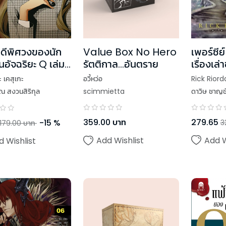
เพอร์ซีย์
Value Box No Hero
ดีพิศวงของนัก
เรื่องเล
รัตติกาล...อันตราย
นอัจฉริยะ Q เล่ม
Rick Riord
อวี้หว่อ
ะ เคสุเกะ
ดาวิษ ชาญช
scimmietta
 สงวนสิริกุล
279.65
359.00
บาท
-
15
%
3
179.00
บาท
Add W
Add Wishlist
d Wishlist