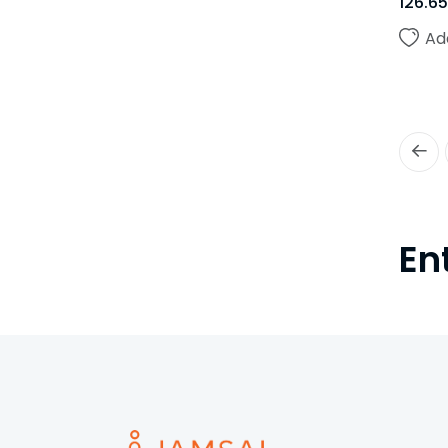
126.65
Ad
En