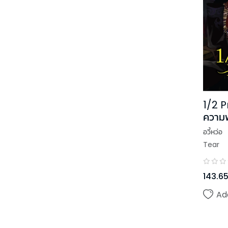
1/2 P
ความ
โลก
อวี้หว่อ
Tear
143.6
Ad