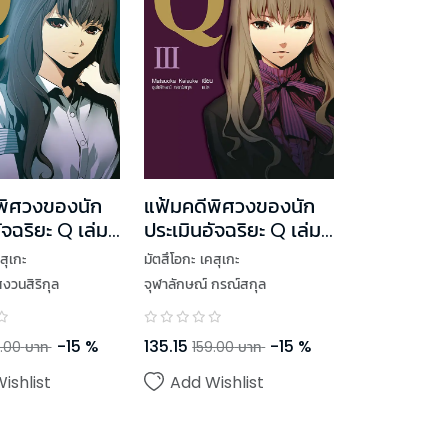
พิศวงของนัก
แฟ้มคดีพิศวงของนัก
ัจฉริยะ Q เล่ม
ประเมินอัจฉริยะ Q เล่ม
3
สุเกะ
มัตสึโอกะ เคสุเกะ
วนสิริกุล
จุฬาลักษณ์ กรณ์สกุล
-
15
%
135.15
-
15
%
.00
บาท
159.00
บาท
ishlist
Add Wishlist