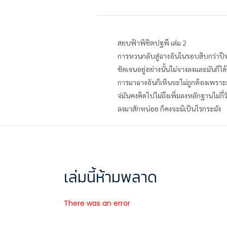
สยบฟ้าพิชิตปฐพี เล่ม 2
การหวนกลับสู่ฉางอันในรอบสิบกว่าปีพ
ชัดเจนอยู่อย่างนั้นไม่จางลงและมันก็ไ
การมาฉางอันก็เห็นจะไม่ถูกต้องเพราะมั
จ่มันคงคิดไปไม่ถึงเพิ่มลงหลักฐานไม่กี
ลงมาสักหน่อย ก็คงจะมิเป็นไรกระมัง
เล่มนี้ห้ามพลาด
There was an error