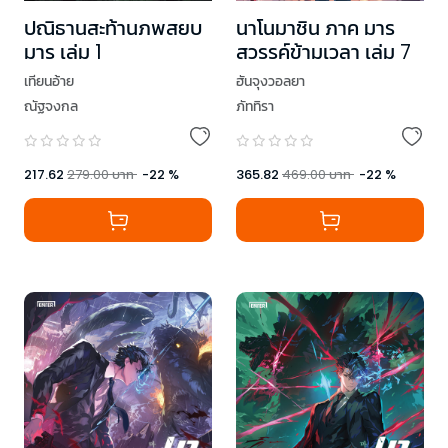
ปณิธานสะท้านภพสยบ
นาโนมาชิน ภาค มาร
มาร เล่ม 1
สวรรค์ข้ามเวลา เล่ม 7
เทียนอ้าย
ฮันจุงวอลยา
ณัฐจงกล
ภัททิรา
217.62
279.00
บาท
-
22
%
365.82
469.00
บาท
-
22
%