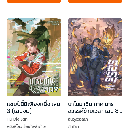
แชมป์นี้มีเพียงหนึ่ง เล่ม
นาโนมาชิน ภาค มาร
3 (เล่มจบ)
สวรรค์ข้ามเวลา เล่ม 8
(เล่มจบ)
Hu Die Lan
ฮันจุงวอลยา
หมั่งสีโสว ซื่อเก้เหล้าก้าย
ภัททิรา