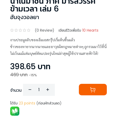
นาโนมาชิน ภาค มารสวรรค์
ข้ามเวลา เล่ม 6
ฮันจุงวอลยา
(
0
Review)
เขียนรีวิวเพื่อรับ
10 Hearts
งานประมูลลับของเอ็มเอสกรุ๊ปเริ่มต้นขึ้นแล้ว
ข้าวของหายากมากมายและอาวุธผิดกฎหมายต่างๆ ถูกรวมมาไว้ที่นี่
ไม่เว้นแม้แต่มนุษย์ดัดแปลงรุ่นใหม่ล่าสุดผู้ใช้ปราณสายฟ้าได้!
398.65
บาท
469
บาท
-
15
%
จำนวน
ได้รับ
23
points
(ก่อนหักส่วนลด)