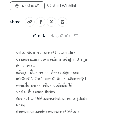
ลองอ่านฟรี
Add Wishlist
Share:
เรื่องย่อ
ข้อมูลสินค้า
รีวิว
นาโนมาชิน ภาค มารสวรรค์ข้ามเวลา เล่ม 6
ชอนยออุนและพรรคพวกเดินทางเข้าสู่งานประมูล
ลับกลางทะเล
แม้จะรู้ว่านี่ไม่ต่างจากการโดดลงไปสู่ดงกับดัก
แต่เพื่อเข้าใกล้องค์กรแสนลึกลับอย่างเอ็มเอสกรุ๊ป
ความเสี่ยงบางอย่างก็ไม่อาจหลีกเลี่ยงได้
ทว่าโดยที่ชอนยออุนไม่รู้ตัว
ภัยร้ายเก่าแก่ก็ได้คืบคลานเข้าล้อมยงชอนกรุ๊ปอย่าง
เงียบๆ
ด้วยหมายจะบดขยี้พรรคมารสวรรค์ให้สิ้นซาก