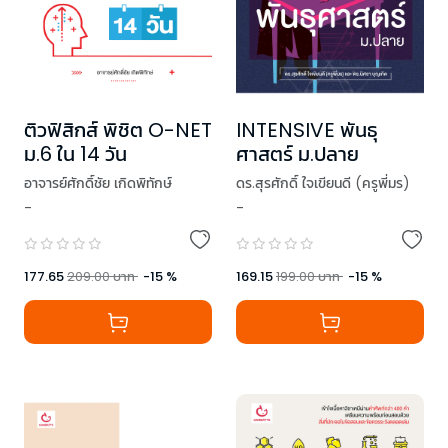
ติวฟิสิกส์ พิชิต O-NET
INTENSIVE พันธุ
ม.6 ใน 14 วัน
ศาสตร์ ม.ปลาย
อาจารย์ศักดิ์ชัย เกิดพิทักษ์
ดร.สุรศักดิ์ ใจเขียนดี (ครูพี่มร)
-
-
,
ดร.นิศรา บุญเกิด
177.65
209.00
บาท
-
15
%
169.15
199.00
บาท
-
15
%