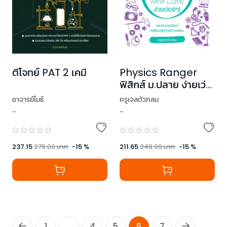
ตีโจทย์ PAT 2 เคมี
Physics Ranger
ฟิสิกส์ ม.ปลาย ง่ายเว่อ
ร์ๆ! เล่ม 2
อาจารย์ไมธ์
ครูเจลตัวกลม
-
-
237.15
279.00
บาท
-
15
%
211.65
249.00
บาท
-
15
%
1
...
4
5
6
7