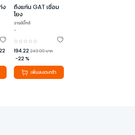
ก่ง
ถึงแก่น GAT เชื่อม
โยง
จารย์บิ๊กซ์
-
22
194.22
249.00
บาท
-
22
%
เพิ่มลงตะกร้า