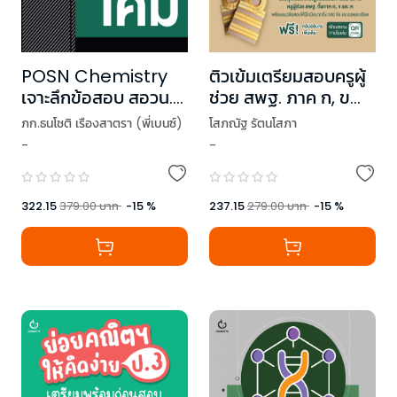
POSN Chemistry
ติวเข้มเตรียมสอบครูผู้
เจาะลึกข้อสอบ สอวน.
ช่วย สพฐ. ภาค ก, ข
เคมี
และ ค
ภก.ธนโชติ เรืองสาตรา (พี่เบนซ์)
โสภณัฐ รัตนโสภา
-
-
322.15
379.00
บาท
-
15
%
237.15
279.00
บาท
-
15
%