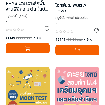
PHYSICS เจาะลึกพื้น
โจทย์ชีวะ พิชิต A-
ฐานฟิสิกส์ ม.ต้น (ฉบับ
Level
ปรับปรุง)
ครูปอนด์ (END)
ครูพี่ต้น whatisbioplus
-
-
339.15
399.00
บาท
-
15
%
424.15
499.00
บาท
-
15
%