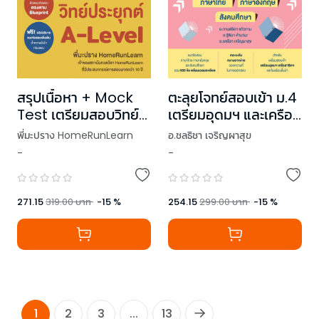
สรุปเนื้อหา + Mock
ตะลุยโจทย์สอบเข้า ม.4
Test เตรียมสอบวิทย์
เตรียมอุดมฯ และเครือ
ประยุกต์ A-Level
สาธิตฯ (ภาษา
พี่มะปราง HomeRunLearn
อ.ชลธิชา เจริญผาสุข
ไทย+ภาษา
-
-
,
อ.กานต์ธิดา แก้วกาม
อังกฤษ+สังคมศึกษา)
,
อ.ฐิติมา คำนามะ
271.15
319.00
บาท
-
15
%
254.15
299.00
บาท
-
15
%
1
2
3
...
13