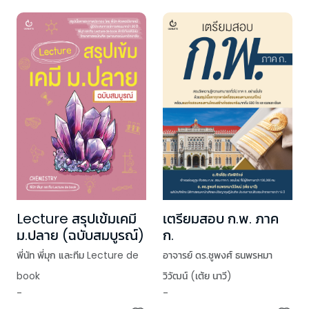
Lecture สรุปเข้มเคมี
เตรียมสอบ ก.พ. ภาค
ม.ปลาย (ฉบับสมบูรณ์)
ก.
พี่นัท พี่มุก และทีม Lecture de
อาจารย์ ดร.ชูพงศ์ ธนพรหมา
book
วิวัฒน์ (เต้ย นาวี)
-
-
,
อาจารย์ศักดิ์ชัย เกิดพิทักษ์