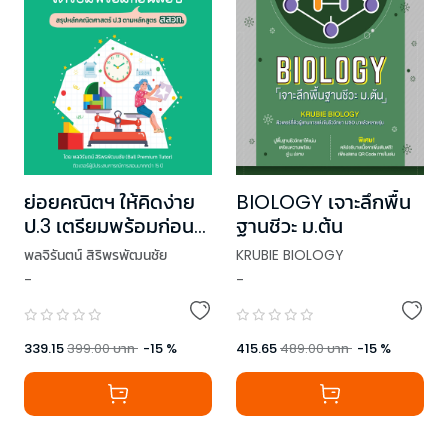
ย่อยคณิตฯ ให้คิดง่าย
BIOLOGY เจาะลึกพื้น
ป.3 เตรียมพร้อมก่อน
ฐานชีวะ ม.ต้น
สอบ
พลจิรันตน์ สิริพรพัฒนชัย
KRUBIE BIOLOGY
-
-
339.15
399.00
บาท
-
15
%
415.65
489.00
บาท
-
15
%