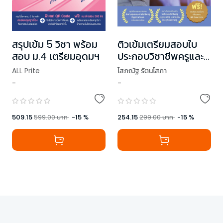
สรุปเข้ม 5 วิชา พร้อม
ติวเข้มเตรียมสอบใบ
สอบ ม.4 เตรียมอุดมฯ
ประกอบวิชาชีพครูและ
ครูผู้ช่วย
ALL Prite
โสภณัฐ รัตนโสภา
-
-
,
อ.ศิวัชฐ์ วรรณโกมล (พี่จากัวร์)
,
ครูบิว (สัญชัย)
,
ครูปอนด์ (END)
509.15
599.00
บาท
-
15
%
254.15
299.00
บาท
-
15
%
,
ลลิพร วิทยศักดิ์ (พี่ยีนต์)
,
โสภณัฐ รัตนโสภา