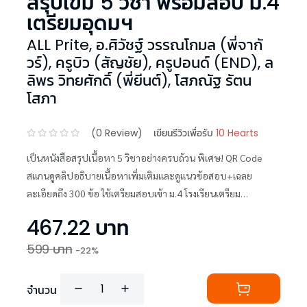
สรุปเข้ม 5 วิชา พร้อมสอบ ม.4
เตรียมอุดมฯ
ALL Prite
,
อ.ศิวัชฐ์ วรรณโกมล (พี่จากั
วร์)
,
ครูบิว (สัญชัย)
,
ครูปอนด์ (END)
,
ล
ลิพร วิทยศักดิ์ (พี่ยีนต์)
,
โสภณัฐ รัตน
โสภา
(
0
Review)
เขียนรีวิวเพื่อรับ
10 Hearts
เป็นหนังสือสรุปเนื้อหา 5 วิชาอย่างครบถ้วน พิเศษ! QR Code
สแกนดูคลิปอธิบายเนื้อหาเพิ่มเติมและดูแนวข้อสอบ+เฉลย
ละเอียดถึง 300 ข้อ ใช้เตรียมสอบเข้า ม.4 โรงเรียนเตรียม
อุดมศึกษา
467.22
บาท
599
บาท
-
22
%
จำนวน