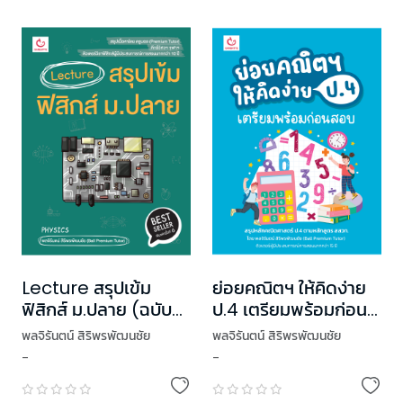
Lecture สรุปเข้ม
ย่อยคณิตฯ ให้คิดง่าย
ฟิสิกส์ ม.ปลาย (ฉบับ
ป.4 เตรียมพร้อมก่อน
พิมพ์ใหม่)
สอบ
พลจิรันตน์ สิริพรพัฒนชัย
พลจิรันตน์ สิริพรพัฒนชัย
-
-