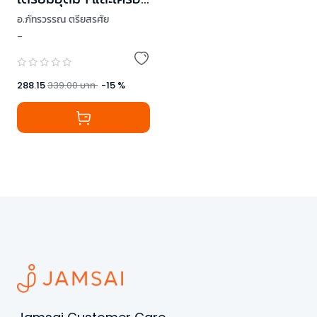
สาธิตฯ
อ.ภัทรวรรณ ตรียสรศัย
(วิทยาศาสตร์+คณิตศ
-
,
ดร.จินดารัตน์ แก้วพิกุล
าสตร์)
288.15
339.00
บาท
-
15
%