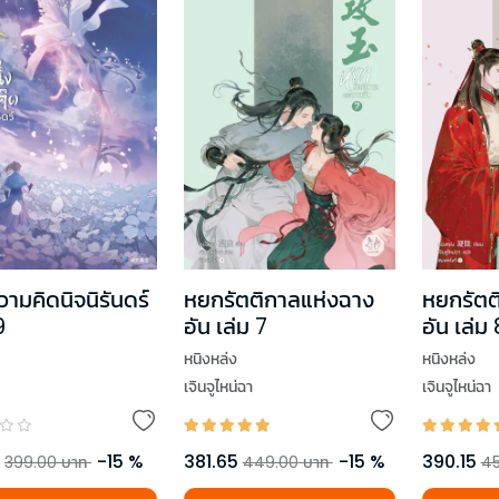
วามคิดนิจนิรันดร์
หยกรัตติกาลแห่งฉาง
หยกรัตต
9
อัน เล่ม 7
อัน เล่ม
หนิงหล่ง
หนิงหล่ง
เจินจูไหน่ฉา
เจินจูไหน่ฉา
-
15
%
381.65
-
15
%
390.15
399.00
บาท
449.00
บาท
45