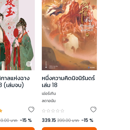
ิกาลแห่งฉาง
หนึ่งความคิดนิจนิรันดร์
 8 (เล่มจบ)
เล่ม 18
เอ่อร์เกิน
ลดาอนัน
-
15
%
339.15
-
15
%
9.00
บาท
399.00
บาท