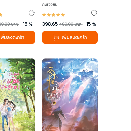
ถังเจวียน
-
15
%
398.65
-
15
%
89.00
บาท
469.00
บาท
เพิ่มลงตะกร้า
เพิ่มลงตะกร้า