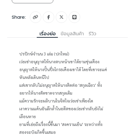
Share:
เรื่องย่อ
ข้อมูลสินค้า
รีวิว
ปรปักษ์จำนน 3 เล่ม (ปกใหม่)
เว่ยเซ่าอนุญาตให้นางตบหน้าเขาได้ยามขุ่นเคือง
อนุญาตให้นางปั้นปึ่งโกรธเคืองเขาได้ โดยที่เขาจะแค่
หันหลังเดินหนีไป
แต่เขากลับไม่อนุญาตให้นางติดต่อ ‘สกุลเฉียว’ ทั้ง
อยากให้นางตัดขาดจากสกุลเดิม
แม้ความรักจะผลิบานในจิตใจเว่ยเซ่าเพียงใด
เงาความแค้นอันลึกล้ำในอดีตของเว่ยเซ่ากลับยังไม่
เลือนหาย
ยามที่เอ่ยถึงเรื่องนี้ขึ้นมา ‘สงครามเย็น’ ระหว่างทั้ง
สองจะบังเกิดขึ้นเสมอ