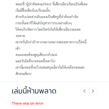
ขณะที่ ‘ผู้นำทัพคนเร่ร่อน’ ที่เสี่ยวเฉียวเรียกเป็นพี่เขย
เริ่มมีชื่อเสียงในบริเวณนั้น
สำหรับเว่ยเซ่ากลับมองเป็นศัตรูที่จำต้องกำจัด
กระนั้นเขาก็ได้แต่บัญชาการรบอย่างลับๆ
ให้คนไปจัดการ โดยปิดบังไม่ให้เสี่ยวเฉียวระแคะ
ระคาย
เขาหวั่นใจว่าถ้าหากหมานหมานของเขาทราบเรื่องนี้
เข้า
ตนเองคงต้องสูญเสียนางไปแน่
และวันใดที่นางทอดทิ้งเขาไป
เขานี่แหละที่จะไปถล่มสกุลเฉียวไม่ให้เหลือรอดเลย
สักคนเดียว!
เล่มนี้ห้ามพลาด
There was an error