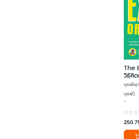
The 
วิธีค
(ที่อ
บุณย์ญาน
ได้รั
บุณย์)
เล่ม
-
250.7