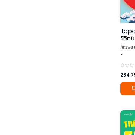
Japa
ชีวิต
ภัทรพล 
-
284.7