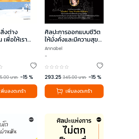
สิ่งต่าง
ศิลปะการออกแบบชีวิต
 เพื่อให้เรา
ให้มั่งคั่งและมีความสุข
ที่จะยอมรับ (The
แต่ไม่ต้องหาเงินจนเป็น
Annabel
 of
บ้า
-
s Within)
-
15
%
293.25
-
15
%
5.00
บาท
345.00
บาท
เพิ่มลงตะกร้า
เพิ่มลงตะกร้า