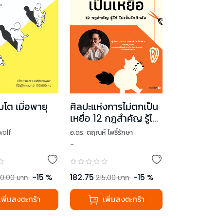
บโต เมื่อพายุ
ศิลปะแห่งการไม่ตกเป็น
เหยื่อ 12 กฎสำคัญ รู้ไว้
ไม่เจ็บใจทีหลัง
wolf
อ.ดร. ตฤณห์ โพธิ์รักษา
-
-
15
%
182.75
-
15
%
0.00
บาท
215.00
บาท
เพิ่มลงตะกร้า
เพิ่มลงตะกร้า