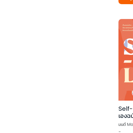
Self-
เองฉบ
แบบ
มนต์ M
-