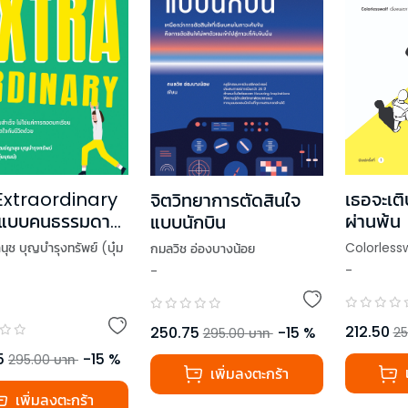
Extraordinary
เธอจะเติ
จิตวิทยาการตัดสินใจ
ิดแบบคนธรรมดา
ผ่านพ้น
แบบนักบิน
ดทนมากเป็นพิเศษ)
ุช บุญบำรุงทรัพย์ (บุ๋ม
Colorless
กมลวิช อ่องบางน้อย
บลายเซ็นนักเขียนใน
-
-
212.50
250.75
-
15
%
25
295.00
บาท
5
-
15
%
295.00
บาท
เพิ่มลงตะกร้า
เพิ่มลงตะกร้า