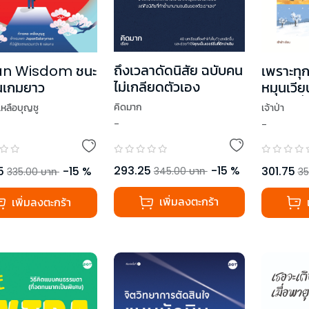
ถึงเวลาดัดนิสัย ฉบับคน
n Wisdom ชนะ
เพราะทุก
ไม่เกลียดตัวเอง
ในเกมยาว
หมุนเวียน
เรียนรู้
คิดมาก
เหลือบุญชู
เจ้าป่า
Rhythm
-
-
Season
293.25
-
15
%
5
-
15
%
301.75
345.00
บาท
335.00
บาท
35
เพิ่มลงตะกร้า
เพิ่มลงตะกร้า