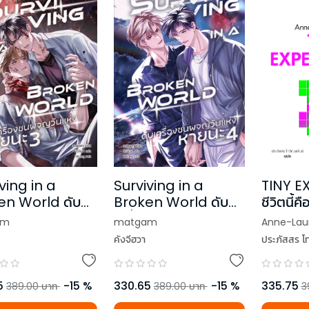
TINY E
ving in a
Surviving in a
ชีวิตนี้คื
en World ดับ
Broken World ดับ
ทดลอง
องชนผจญวันแห่ง
เครื่องชนผจญวันแห่ง
Anne-Laur
am
matgam
 เล่ม 3
หายนะ เล่ม 4 (เล่มจบ)
ประภัสสร โท
คังจีฮวา
335.75
5
-
15
%
330.65
-
15
%
3
389.00
บาท
389.00
บาท