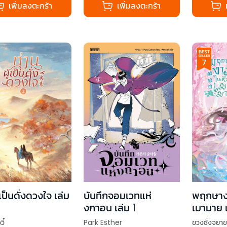
เพิ่มลงตะกร้า
เพิ่มลงตะกร้า
้เป็นดั่งดวงใจ เล่ม
บันทึกจอมเวทแห่
พฤกษาง
งกาอน เล่ม 1
เมามาย เ
ี้
Park Esther
ขวงซั่งจยา