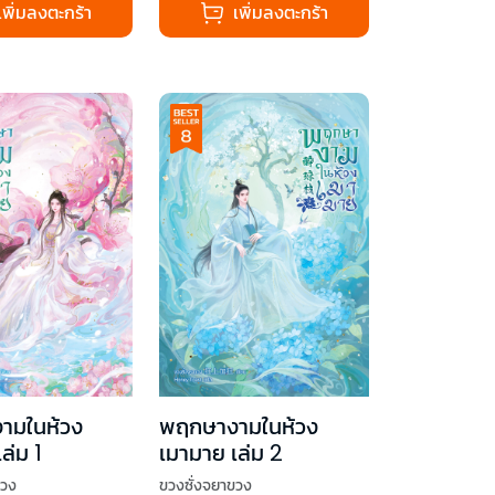
เพิ่มลงตะกร้า
เพิ่มลงตะกร้า
ามในห้วง
พฤกษางามในห้วง
ล่ม 1
เมามาย เล่ม 2
ขวง
ขวงซั่งจยาขวง