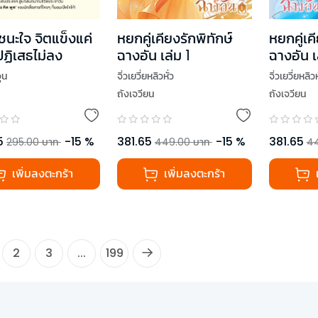
ชนะใจ จิตแข็งแค่
หยกคู่เคียงรักพิทักษ์
หยกคู่เค
ปฏิเสธไม่ลง
ฉางอัน เล่ม 1
ฉางอัน เ
ุน
จิ่วเยวี่ยหลิวหั่ว
จิ่วเยวี่ยหลิวห
ถังเจวียน
ถังเจวียน
5
-
15
%
381.65
-
15
%
381.65
295.00
บาท
449.00
บาท
4
เพิ่มลงตะกร้า
เพิ่มลงตะกร้า
2
3
...
199