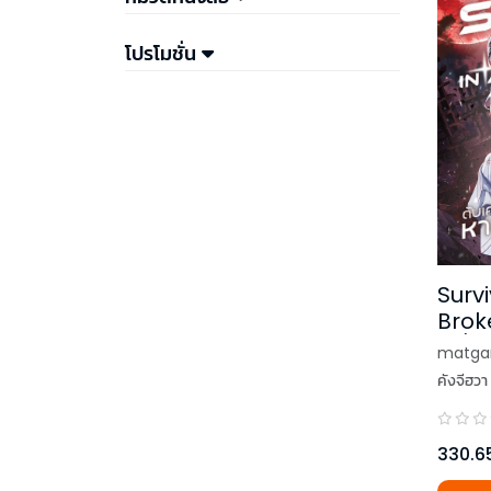
โปรโมชั่น
Survi
Brok
เครื่
matg
หายนะ
คังจีฮวา
330.6