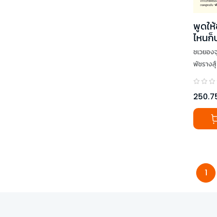
พูดให้
ไหนก็
ชเวยองจ
พัชรางสุ์
250.7
1