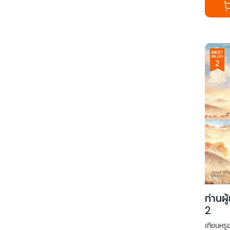
ท่านผู
2
เทียนหรูอว