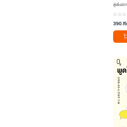
ลู่เผิ่งฮว
390.15