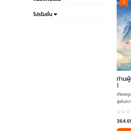
โปรโมชั่น
ท่านผู
1
เทียนหรูอว
ลู่เผิ่งฮว
364.6