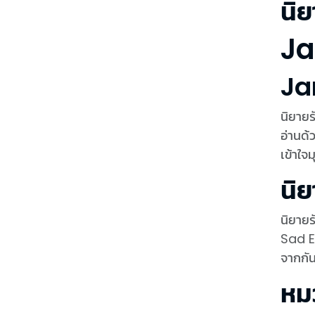
นิย
Ja
Ja
นิยายร
อ่านด้วยกัน ตั้งใจคัดสรรต้นฉบับจากทั้งนักเขียนไทยและนักเขีย
เข้าใ
นิย
นิยายร
Sad En
จากกั
หมว