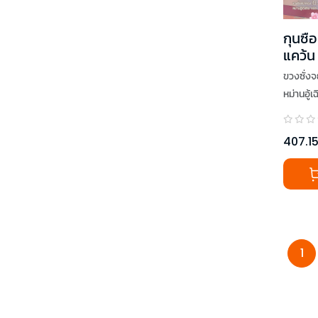
กุนซื
แคว้น 
ขวงซั่ง
หม่านอู้เ
407.1
1