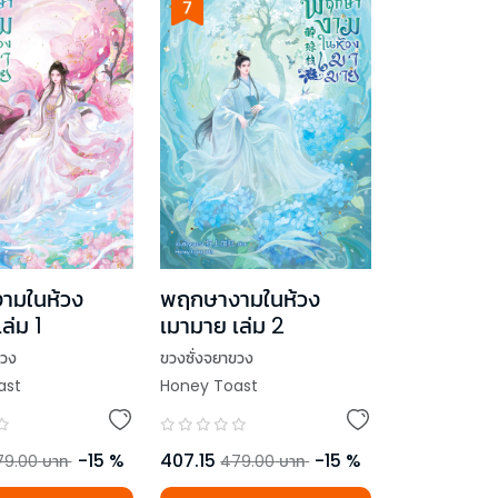
ามในห้วง
พฤกษางามในห้วง
ล่ม 1
เมามาย เล่ม 2
ขวง
ขวงซั่งจยาขวง
ast
Honey Toast
-
15
%
407.15
-
15
%
79.00
บาท
479.00
บาท