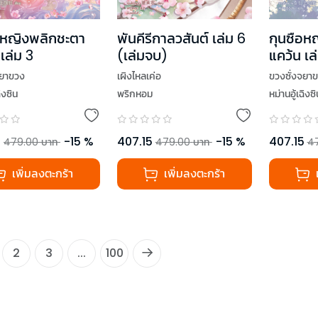
อหญิงพลิกชะตา
พันคีรีกาลวสันต์ เล่ม 6
กุนซือห
เล่ม 3
(เล่มจบ)
แคว้น เล่
จยาขวง
เผิงไหลเค่อ
ขวงซั่งจยา
ฉิงซิน
พริกหอม
หม่านอู้เฉิงซิ
5
-
15
%
407.15
-
15
%
407.15
479.00
บาท
479.00
บาท
4
เพิ่มลงตะกร้า
เพิ่มลงตะกร้า
2
3
...
100