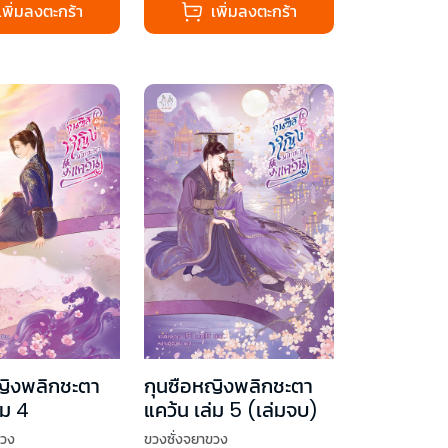
เพิ่มลงตะกร้า
เพิ่มลงตะกร้า
ญิงพลิกชะตา
กุนซือหญิงพลิกชะตา
่ม 4
แคว้น เล่ม 5 (เล่มจบ)
ขวง
ขวงซั่งจยาขวง