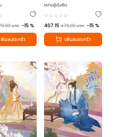
น
หม่านอู้เฉิงซิน
-
15
%
407.15
-
15
%
79.00
บาท
479.00
บาท
เพิ่มลงตะกร้า
เพิ่มลงตะกร้า