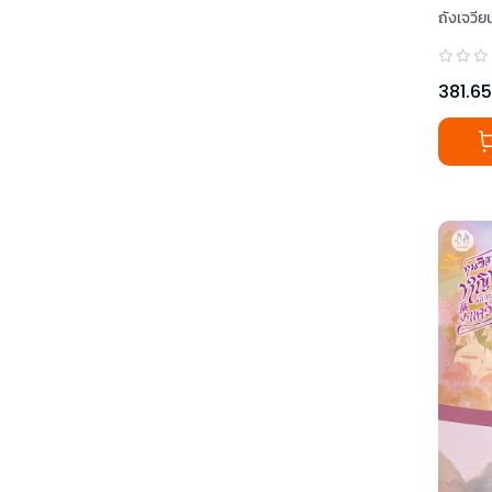
ถังเจวีย
381.65