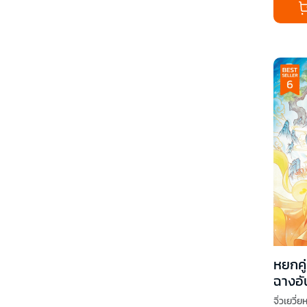
หยกคู่
ฉางอัน
จิ่วเยวี่ยห