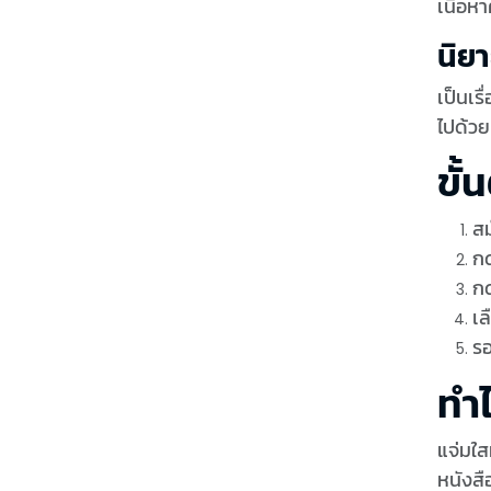
เนื้อหา
นิย
เป็นเ
ไปด้วย
ขั
สม
กด
ก
เล
รอ
ทำ
แจ่มใส
หนังสื