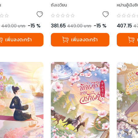
น
ถังเจวียน
หม่านอู้เฉิงซิ
-
15
%
381.65
-
15
%
407.15
449.00
บาท
449.00
บาท
4
เพิ่มลงตะกร้า
เพิ่มลงตะกร้า