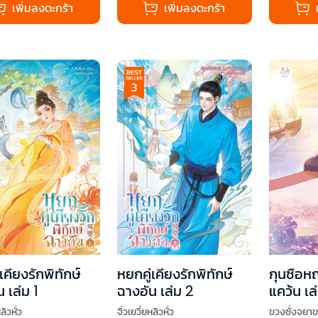
เพิ่มลงตะกร้า
เพิ่มลงตะกร้า
เคียงรักพิทักษ์
หยกคู่เคียงรักพิทักษ์
กุนซือห
 เล่ม 1
ฉางอัน เล่ม 2
แคว้น เล
ลิวหั่ว
จิ่วเยวี่ยหลิวหั่ว
ขวงซั่งจยา