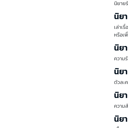
นิยาย
นิยา
เล่าเร
หรือเพ
นิย
ความรั
นิยา
ตัวละค
นิยา
ความสั
นิยา