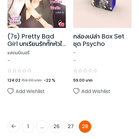
กล่องเปล่า Box Set
(7s) Pretty Bad
ชุด Psycho
Girl บทเรียนรักกั๊กหัวใจ
ยัยวายร้ายฝึกหัด
-
แสตมป์เบอรี่
-
-
59.00
บาท
124.02
159.00
บาท
-
22
%
Add Wishlist
Add Wishlist
1
...
26
27
28