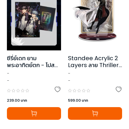
Standee Acrylic 2
ซีรี่ย์เดท ยาม
Layers ลาย Thriller
พระอาทิตย์ตก - โปสกา
Trainee เด็กฝึกระทึก
ร์ดโฮโลแกรมคู่
-
-
ขวัญ เล่ม 6
-
-
599.00
บาท
239.00
บาท