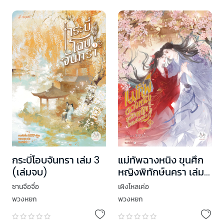
กระบี่โอบจันทรา เล่ม 3
แม่ทัพฉางหนิง ขุนศึก
(เล่มจบ)
หญิงพิทักษ์นครา เล่ม
4 (เล่มจบ)
ซานจือจื่อ
เผิงไหลเค่อ
พวงหยก
พวงหยก