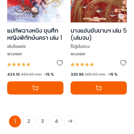
แม่ทัพฉางหนิง ขุนศึก
นางแอ่นขับขานฯ เล่ม 5
หญิงพิทักษ์นครา เล่ม 1
(เล่มจบ)
เผิงไหลเค่อ
ไป๋ลู่เฉิงซวง
พวงหยก
พวงหยก
424.15
499.00
บาท
-
15
%
330.65
389.00
บาท
-
15
%
1
2
3
4