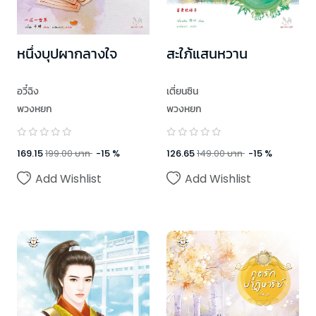
หนึ่งบุปผากลางใจ
สะใภ้แสนหวาน
อวี๋ฉิง
เตี่ยนซิน
พวงหยก
พวงหยก
169.15
199.00
บาท
-
15
%
126.65
149.00
บาท
-
15
%
Add Wishlist
Add Wishlist