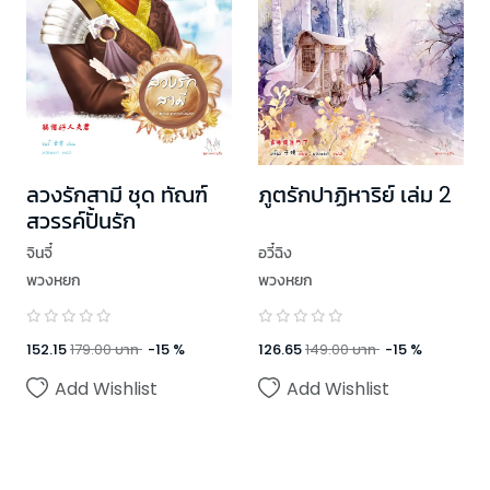
ลวงรักสามี ชุด ทัณฑ์
ภูตรักปาฏิหาริย์ เล่ม 2
สวรรค์ปั้นรัก
จินจี๋
อวี๋ฉิง
พวงหยก
พวงหยก
152.15
179.00
บาท
-
15
%
126.65
149.00
บาท
-
15
%
Add Wishlist
Add Wishlist