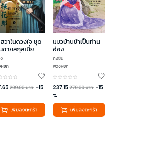
่นฮวาในดวงใจ ชุด
แมวบ้านข้าเป็นท่าน
ณชายสกุลเนี่ย
อ๋อง
ฉิง
ถงซิน
งหยก
พวงหยก
7.65
-
15
237.15
-
15
209.00
บาท
279.00
บาท
%
เพิ่มลงตะกร้า
เพิ่มลงตะกร้า