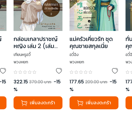
์
กล่อมเกลาปราชญ์
แม่ครัวเคี่ยวรัก ชุด
ทั
หญิง เล่ม 2 (เล่ม
คุณชายสกุลเนี่ย
คุ
จบ)
เทียนหรูอวี้
อวี๋ฉิง
อวี๋
พวงหยก
พวงหยก
พว
-
15
322.15
-
15
177.65
-
15
17
379.00
บาท
209.00
บาท
%
%
%
เพิ่มลงตะกร้า
เพิ่มลงตะกร้า