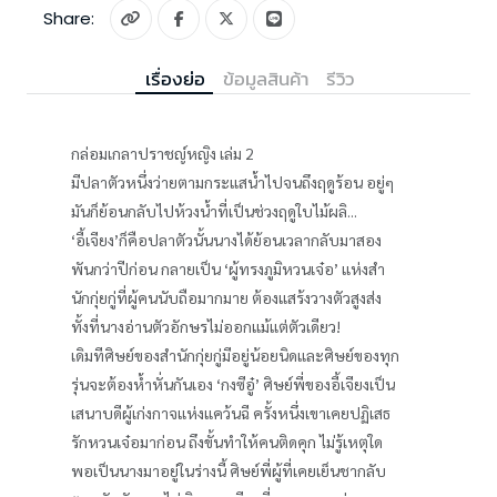
Share:
เรื่องย่อ
ข้อมูลสินค้า
รีวิว
กล่อมเกลาปราชญ์หญิง เล่ม 2
มีปลาตัวหนึ่งว่ายตามกระแสน้ำไปจนถึงฤดูร้อน อยู่ๆ
มันก็ย้อนกลับไปห้วงน้ำที่เป็นช่วงฤดูใบไม้ผลิ...
‘อี้เจียง’ก็คือปลาตัวนั้นนางได้ย้อนเวลากลับมาสอง
พันกว่าปีก่อน กลายเป็น ‘ผู้ทรงภูมิหวนเจ๋อ’ แห่งสำ
นักกุ่ยกู่ที่ผู้คนนับถือมากมาย ต้องแสร้งวางตัวสูงส่ง
ทั้งที่นางอ่านตัวอักษรไม่ออกแม้แต่ตัวเดียว!
เดิมทีศิษย์ของสำนักกุ่ยกู่มีอยู่น้อยนิดและศิษย์ของทุก
รุ่นจะต้องห้ำหั่นกันเอง ‘กงซีอู๋’ ศิษย์พี่ของอี้เจียงเป็น
เสนาบดีผู้เก่งกาจแห่งแคว้นฉี ครั้งหนึ่งเขาเคยปฏิเสธ
รักหวนเจ๋อมาก่อน ถึงขั้นทำให้คนติดคุก ไม่รู้เหตุใด
พอเป็นนางมาอยู่ในร่างนี้ ศิษย์พี่ผู้ที่เคยเย็นชากลับ