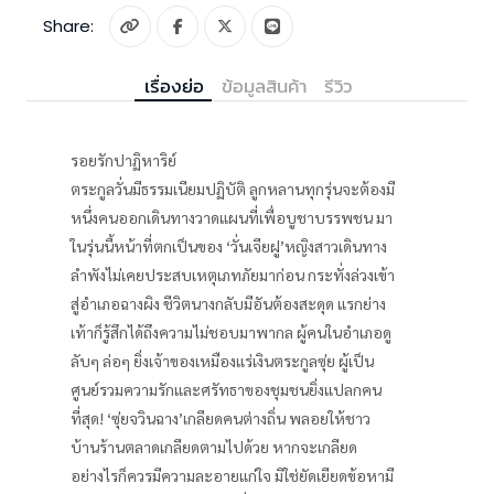
Share:
เรื่องย่อ
ข้อมูลสินค้า
รีวิว
รอยรักปาฏิหาริย์
ตระกูลวั่นมีธรรมเนียมปฏิบัติ ลูกหลานทุกรุ่นจะต้องมี
หนึ่งคนออกเดินทางวาดแผนที่เพื่อบูชาบรรพชน มา
ในรุ่นนี้หน้าที่ตกเป็นของ ‘วั่นเจียฝู’หญิงสาวเดินทาง
ลำพังไม่เคยประสบเหตุเภทภัยมาก่อน กระทั่งล่วงเข้า
สู่อำเภอฉางผิง ชีวิตนางกลับมีอันต้องสะดุด แรกย่าง
เท้าก็รู้สึกได้ถึงความไม่ชอบมาพากล ผู้คนในอำเภอดู
ลับๆ ล่อๆ ยิ่งเจ้าของเหมืองแร่เงินตระกูลซุ่ย ผู้เป็น
ศูนย์รวมความรักและศรัทธาของชุมชนยิ่งแปลกคน
ที่สุด! ‘ซุ่ยจวินฉาง’เกลียดคนต่างถิ่น พลอยให้ชาว
บ้านร้านตลาดเกลียดตามไปด้วย หากจะเกลียด
อย่างไรก็ควรมีความละอายแก่ใจ มิใช่ยัดเยียดข้อหามี