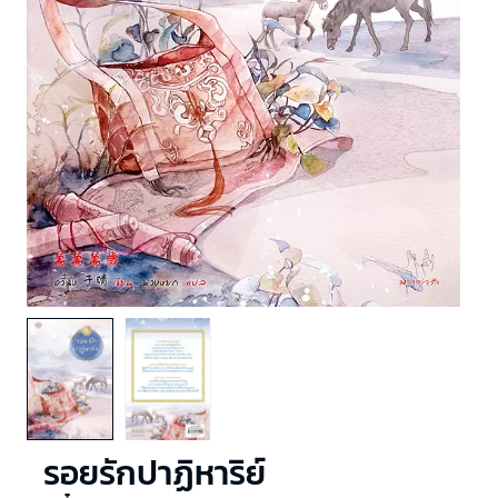
รอยรักปาฏิหาริย์