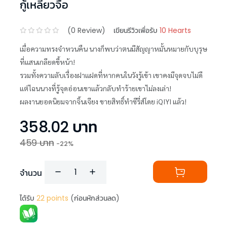
กู้เหลี่ยวจือ
(
0
Review)
เขียนรีวิวเพื่อรับ
10 Hearts
เมื่อความทรงจำหวนคืน นางก็พบว่าตนมีสัญญาหมั้นหมายกับบุรุษ
ที่แสนเกลียดขี้หน้า!
รวมทั้งความลับเรื่องฝาแฝดที่หากคนในวังรู้เข้า เขาคงมีจุดจบไม่ดี
แต่ไฉนนางที่รู้จุดอ่อนเขาแล้วกลับทำร้ายเขาไม่ลงเล่า!
ผลงานยอดนิยมจากจิ้นเจียง ขายสิทธิ์ทำซีรี่ส์โดย iQIYI แล้ว!
358.02
บาท
459
บาท
-
22
%
จำนวน
ได้รับ
22
points
(ก่อนหักส่วนลด)