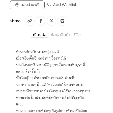
ลองอ่านฟรี
Add Wishlist
Share:
เรื่องย่อ
ข้อมูลสินค้า
รีวิว
ตำนานรักฉบับท่านหญิง เล่ม 3
เมื่อ ‘เจียงจื้ออี’ จดจำทุกเรื่องราวได้
นางก็ตระหนักว่าตนมีสัญญาหมั้นหมายกับบุรุษที่
แสนเกลียดขี้หน้า
ทั้งยังอยู่ไกลห่างจากเมืองหลวงนับพันหลี่!
นางพยายามหนี... แต่ ‘หยวนเช่อ’ ปิดทุกหนทาง
จนกระทั่งเขาพานางไปยังหลุมศพไร้นามกลางขุนเขา
ความจริงเรื่องฝาแฝดที่ปิดบังซ่อนเร้นไว้ก็ถูกเปิด
เผย...
ท่ามกลางสงครามที่ปะทุ ศัตรูส่งกองทัพมาปิดล้อม