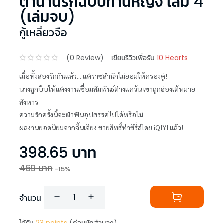
ตำนานรักฉบับท่านหญิง เล่ม 4
(เล่มจบ)
กู้เหลี่ยวจือ
(
0
Review)
เขียนรีวิวเพื่อรับ
10 Hearts
เมื่อทั้งสองรักกันแล้ว... แต่ราชสำนักไม่ยอมให้ครองคู่!
นางถูกบีบให้แต่งงานเชื่อมสัมพันธ์ต่างแคว้น เขาถูกฮ่องเต้หมาย
สังหาร
ความรักครั้งนี้จะฝ่าฟันอุปสรรคไปได้หรือไม่
ผลงานยอดนิยมจากจิ้นเจียง ขายสิทธิ์ทำซีรี่ส์โดย iQIYI แล้ว!
398.65
บาท
469
บาท
-
15
%
จำนวน
ได้รับ
23
points
(ก่อนหักส่วนลด)