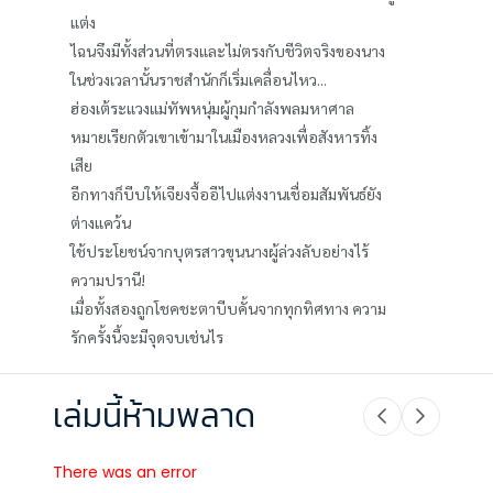
แต่ง
ไฉนจึงมีทั้งส่วนที่ตรงและไม่ตรงกับชีวิตจริงของนาง
ในช่วงเวลานั้นราชสำนักก็เริ่มเคลื่อนไหว...
ฮ่องเต้ระแวงแม่ทัพหนุ่มผู้กุมกำลังพลมหาศาล
หมายเรียกตัวเขาเข้ามาในเมืองหลวงเพื่อสังหารทิ้ง
เสีย
อีกทางก็บีบให้เจียงจื้ออีไปแต่งงานเชื่อมสัมพันธ์ยัง
ต่างแคว้น
ใช้ประโยชน์จากบุตรสาวขุนนางผู้ล่วงลับอย่างไร้
ความปรานี!
เมื่อทั้งสองถูกโชคชะตาบีบคั้นจากทุกทิศทาง ความ
รักครั้งนี้จะมีจุดจบเช่นไร
เล่มนี้ห้ามพลาด
There was an error