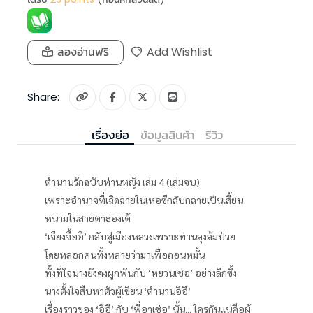
ลองอ่านฟรี
Add Wishlist
Share:
เรื่องย่อ
ข้อมูลสินค้า
รีวิว
ตำนานรักฉบับท่านหญิง เล่ม 4 (เล่มจบ)
เพราะอำนาจที่เฉิดฉายในเหอซีกลับกลายเป็นเสี้ยน
หนามในสายตาฮ่องเต้
‘เจียงจื้ออี’ กลับสู่เมืองหลวงเพราะท่านลุงล้มป่วย
โดยหลอกคนทั้งหลายว่ามาเพื่อถอนหมั้น
ทั้งที่ใจนางยังคงผูกพันกับ ‘หยวนเช่อ’ อย่างลึกซึ้ง
นางตั้งใจสืบหาตัวผู้เขียน ‘ตำนานอีอี’
เรื่องราวของ ‘อีอี’ กับ ‘พี่อาเช่อ’ นั้น... ใครกันแน่คือผู้