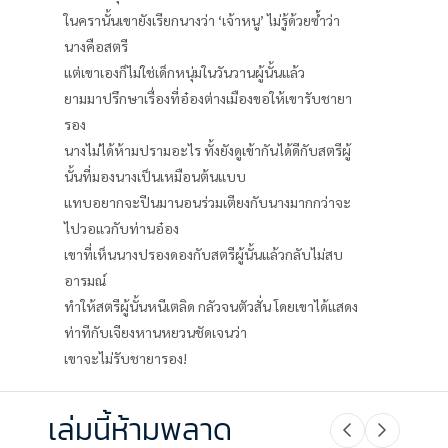
ในครานั้นเขายังเรียกนางว่า ‘เจ้าหนู’ ไม่รู้ด้วยซ้ำว่า
นางคือสตรี
แต่เขาเองก็ไม่ใช่เด็กหนุ่มในวันวานผู้นั้นแล้ว
ยามมาปรึกษาเรื่องที่อ๋องต่างเมืองขอให้เขารับชายา
รอง
นางไม่ได้ห้ามปรามอะไร ทั้งยังดูเข้ากันได้ดีกับสตรีผู้
นั้นที่มองนางเป็นเหมือนต้นแบบ
แทบอยากจะปีนมานอนร่วมเตียงกับนางมากกว่าจะ
ไปวอแวกับท่านอ๋อง
เขาที่เห็นนางปรองดองกับสตรีผู้นั้นแล้วกลับไม่สบ
อารมณ์
ทำให้สตรีผู้นั้นหนีเตลิด กลัวจนตัวสั่น โดยเขาได้แสดง
ท่าทีกับเจียงหานหยวนชัดเจนว่า
เขาจะไม่รับชายารอง!
เล่มนี้ห้ามพลาด