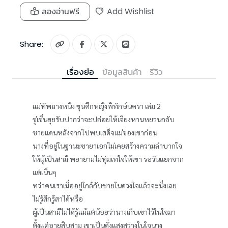
ลองอ่านฟรี
Add Wishlist
Share:
เรื่องย่อ
ข้อมูลสินค้า
รีวิว
แม่ทัพฉางหนิง ขุนศึกหญิงพิทักษ์นครา เล่ม 2
ซู่เซิ่นฮุยรับปากว่าจะปล่อยให้เจียงหานหยวนกลับ
ชายแดนหลังจากไปพบเสด็จแม่ของเขาก่อน
นางที่อยู่ในฐานะชายาเอกไม่เคยสร้างความลำบากใจ
ให้ผู้เป็นสามี พยายามไม่ทุ่มเทใจให้เขา รอวันแยกจาก
แต่เนิ่นๆ
ทว่าคนเราเมื่ออยู่ใกล้กับชายในดวงใจแล้วจะนิ่งเฉย
ไม่รู้สึกรู้สาได้หรือ
ผู้เป็นสามีไม่ได้รู้แม้แต่น้อยว่านางเก็บเขาไว้ในใจมา
ตั้งแต่อายุสิบสาม เขาเป็นดั่งแสงสว่างในใจนาง