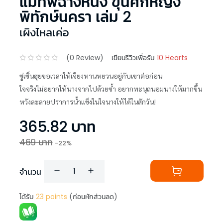
แม่ทัพฉางหนิง ขุนศึกหญิง
พิทักษ์นครา เล่ม 2
เผิงไหลเค่อ
(
0
Review)
เขียนรีวิวเพื่อรับ
10 Hearts
ซู่เซิ่นฮุยขอเวลาให้เจียงหานหยวนอยู่กับเขาต่อก่อน
ใจจริงไม่อยากให้นางจากไปด้วยซ้ำ อยากทะนุถนอมนางให้มากขึ้น
หวังละลายปราการน้ำแข็งในใจนางให้ได้ในสักวัน!
365.82
บาท
469
บาท
-
22
%
จำนวน
ได้รับ
23
points
(ก่อนหักส่วนลด)