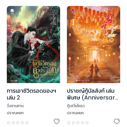
การเอาชีวิตรอดของฯ
ปราชญ์กู้บัลลังก์ เล่ม
เล่ม 2
พิเศษ (Anniversary
Edition)
วั่งซานซาน
กู้เสวี่ยโหรว
ปราณหยก
ปราณหยก