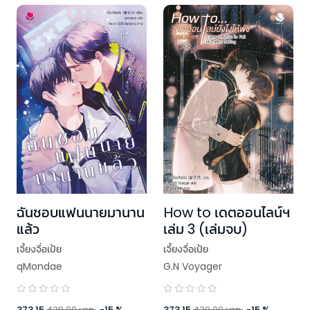
ฉันชอบแฟนนายมานาน
How to เดตออนไลน์ฯ
แล้ว
เล่ม 3 (เล่มจบ)
เจี้ยงจื่อเป้ย
เจี้ยงจื่อเป้ย
qMondae
G.N Voyager
373.15
439.00
บาท
-
15
%
373.15
439.00
บาท
-
15
%