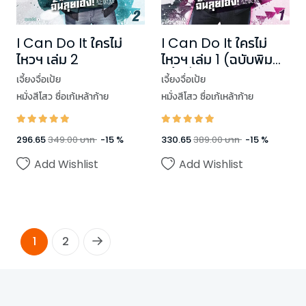
I Can Do It ใครไม่
I Can Do It ใครไม่
ไหวฯ เล่ม 2
ไหวฯ เล่ม 1 (ฉบับพิมพ์
ครั้งที่ 2)
เจี้ยงจื่อเป้ย
เจี้ยงจื่อเป้ย
หมั่งสีโสว ซื่อเก้เหล้าก้าย
หมั่งสีโสว ซื่อเก้เหล้าก้าย
296.65
349.00
บาท
-
15
%
330.65
389.00
บาท
-
15
%
Add Wishlist
Add Wishlist
1
2