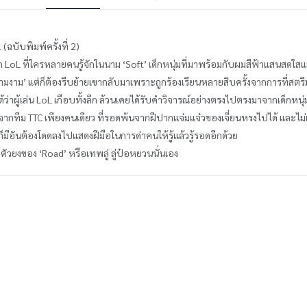
 (ฉบับพิมพ์ครั้งที่ 2)
อก LoL ที่ใครหลายคนรู้จักในนาม ‘Soft’ เด็กหนุ่มที่มาพร้อมกับผมสีฟ้าแสนสดใ
งาม’ แต่ก็ต้องรีบย้ายเขากลับมาเพราะถูกร้องเรียนหลายสิบครั้งจากการที่สตรีมเม
ดได้ว่าผู้เล่น LoL เกือบทั้งลีก ล้วนเคยได้รับคำวิจารณ์อย่างตรงไปตรงมาจากเด็กหนุ่
้นนำจากทีม TTC เพียงคนเดียว ที่รอดพ้นจากฝีปากแจ่มแจ๋วของเจี่ยนหรงไปได้ และไ
ก็มีอันต้องโดดลงไปแสดงฝีมือในการด่าคนให้รู้แล้วรู้รอดอีกด้วย
ัวยงของ ‘Road’ หรือเทพลู่ ลู่ป๋อหยวนนั่นเอง