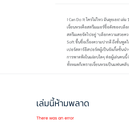
I Can Do It ใครไม่ไหว ฉันลุยเอง! เล่ม 1
เจี่ยนหรงคือสตรีมเมอร์ชื่อดังของบล็
สตรีมเคยจัดไปอยู่ ‘บล็อกความสวยความ
Soft ขึ้นชื่อเรื่องความปากดี ถึงขั้นพู
เปอร์สตาร์อีสปอร์ตผู้เป็นจังเกิ้ลชั
การพาดพิงในแง่ลบใดๆ ต่อผู้เล่นคนนี้ 
ทั้งหมดก็เพราะเจี่ยนหรงเป็นแฟนคลับต
เล่มนี้ห้ามพลาด
There was an error