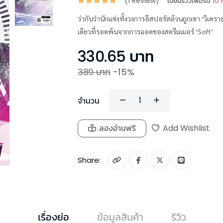
(
1
Review)
เขียนรีวิวเพื่อรับ
10 
ว่ากันว่านักแข่งทั้งวงการอีสปอร์ตล้วนถูกเขา ‘วิเคร
เดียวที่รอดพ้นจากการฉอดของสตรีมเมอร์ ‘Soft’
330.65
บาท
389
บาท
-
15
%
จำนวน
ลองอ่านฟรี
Add Wishlist
Share:
เรื่องย่อ
ข้อมูลสินค้า
รีวิว