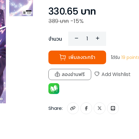
330.65
บาท
389
บาท
-
15
%
จำนวน
เพิ่มลงตะกร้า
ได้รับ
19
point
ลองอ่านฟรี
Add Wishlist
Share: