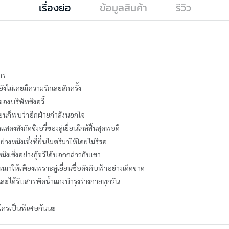
เรื่องย่อ
ข้อมูลสินค้า
รีวิว
าร
ังไม่เคยมีความรักเลยสักครั้ง
องบริษัทซิงอวี๋
ี่ยนก็พบว่าอีกฝ่ายกำลังนอกใจ
งสังกัดซิงอวี๋ของลู่เยี่ยนใกล้สิ้นสุดพอดี
ย่างหมิงเซิ่งที่ยื่นไมตรีมาให้โดยไม่รีรอ
เซิ่งอย่างกู้ซวีได้บอกกล่าวกับเขา
มาให้เพียงเพราะลู่เยี่ยนชื่อดังคับฟ้าอย่างเด็ดขาด
และได้รับสารพัดน้ำแกงบำรุงร่างกายทุกวัน
ใครเป็นพิเศษกันนะ