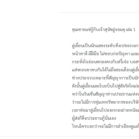
คุณชายแซ่กู้กับเจ้าสุนัขลู่จอมดุ เล่ม 1
ลู่เยี่ยนเป็นนักแสดงระดับท็อปของวงก
หน้าตาดี มีฝีมือ ไม่ชอบก่อปัญหา แถมย
กระทั่งใจอ่อนตกลงคบกับสวี่เจ๋อ บอสข
แต่พวกเขาคบกันได้ไม่ถึงสองเดือนลู่เย
ช่างประจวบเหมาะที่สัญญาการเป็นนักแสด
ดังนั้นลู่เยี่ยนเลยโบยบินไปสู่สังกัดใหม่อ
ทว่าในวันเซ็นสัญญาท่านประธานแห่งหมิง
ว่าจะไม่มีการทุ่มเททรัพยากรของบริษัท
เวลาต่อมาลู่เยี่ยนไปออกกองถ่ายหนัง
ผู้ส่งก็คือประธานกู้นั่นเอง
ไหนใครบอกว่าจะไม่มีการลำเอียงดูแล