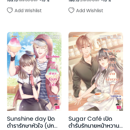
169.15
199.00
บาท
-
15
%
186.15
219.00
บาท
-
15
%
Add Wishlist
Add Wishlist
Sunshine day ปิด
Sugar Café เปิด
ตำรารักษาหัวใจ (ปก
ตำรับรักนายหน้าหวาน