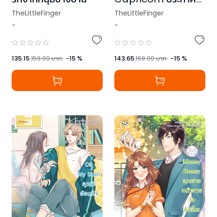
รักร้ายละลายหัวใจ ชุด
TheLittleFinger
TheLittleFinger
Prince of Zodiac
-
-
135.15
159.00
บาท
-
15
%
143.65
169.00
บาท
-
15
%