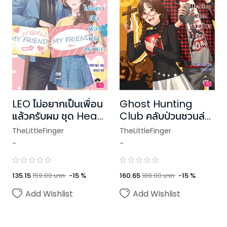
LEO ไม่อยากเป็นเพื่อน
Ghost Hunting
แล้วครับผม ชุด Head
Club คลับป่วนชวนล่า
U, Luv You
ผี
TheLittleFinger
TheLittleFinger
-
-
135.15
159.00
บาท
-
15
%
160.65
189.00
บาท
-
15
%
Add Wishlist
Add Wishlist