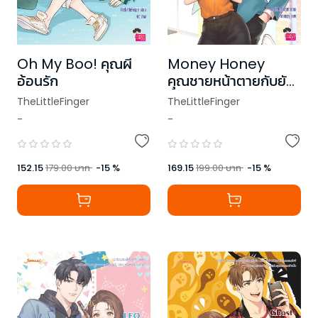
Oh My Boo! คุณผี
Money Honey
อ้อนรัก
คุณชายหน้าตายกับยัย
ขี้งก
TheLittleFinger
TheLittleFinger
-
-
152.15
179.00
บาท
-
15
%
169.15
199.00
บาท
-
15
%