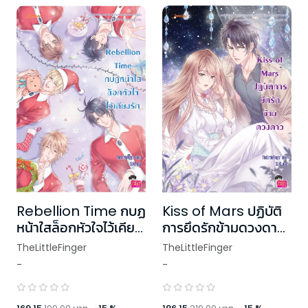
Rebellion Time กบฏ
Kiss of Mars ปฏิบัติ
หน้าใสล็อกหัวใจไว้เคียง
การยึดรักข้ามดวงดาว
รัก (ปกใหม่)
(ปกใหม่)
TheLittleFinger
TheLittleFinger
-
-