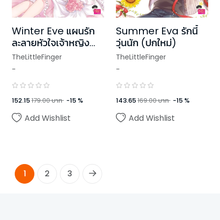
Winter Eve แผนรัก
Summer Eva รักนี้
ละลายหัวใจเจ้าหญิงน้ำ
วุ่นนัก (ปกใหม่)
แข็ง (ปกใหม่)
TheLittleFinger
TheLittleFinger
-
-
152.15
179.00
บาท
-
15
%
143.65
169.00
บาท
-
15
%
Add Wishlist
Add Wishlist
1
2
3