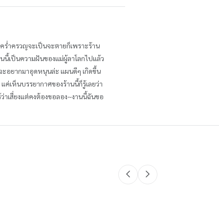
อฉันคร่ำครวญจะเป็นจะตายก็เพราะร้าน
นนี้เป็นความฝันของแม่ผู้ลาโลกไปแล้ว
หนจะอยากมาอุดหนุนล่ะ แผนดีๆ เกิดขึ้น
 แค่เห็นบรรยากาศของร้านนี้ก็รู้เลยว่า
 รู้ว่าเสี่ยงแต่คงต้องขอลอง~งานนี้ฉันขอ