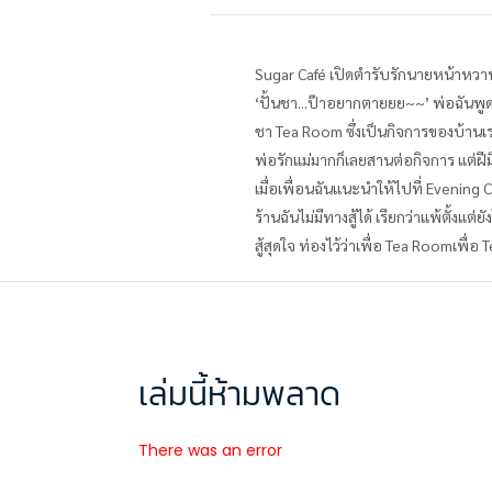
Sugar Café เปิดตำรับรักนายหน้าหวา
‘ปั้นชา...ป๊าอยากตายยย~~’ พ่อฉันพูด
ชา Tea Room ซึ่งเป็นกิจการของบ้านเ
พ่อรักแม่มากก็เลยสานต่อกิจการ แต่ฝีมื
เมื่อเพื่อนฉันแนะนำให้ไปที่ Evening C
ร้านฉันไม่มีทางสู้ได้ เรียกว่าแพ้ตั้งแต
สู้สุดใจ ท่องไว้ว่าเพื่อ Tea Roomเพื่อ
เล่มนี้ห้ามพลาด
There was an error