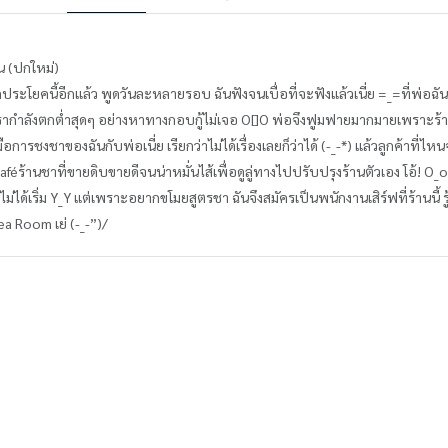
น (ปกใหม่)
ประโยคนี้อีกแล้ว พูดวันละหลายรอบ ฉันฟังจนเบื่อที่จะฟังแล้วเนี่ย =_=ที่พ่
รากำลังตกต่ำสุดๆ อย่างหาทางกอบกู้ไม่เจอ O[]O พ่อจึงฟูมฟายมากมายเพราะร้า
อการชงชาของฉันกับพ่อเนี่ย เรียกว่าไม่ได้เรื่องเลยก็ว่าได้ (-_-*) แล้วลูกค้าที่ไ
aféร้านชาที่ขายดิบขายดีจนน่าหมั่นไส้เพื่อดูลู่ทางไปปรับปรุงร้านตัวเอง โอ้! O_o
่ยังไม่ได้เริ่ม Y_Y แต่เพราะอยากขโมยสูตรชา ฉันจึงสมัครเป็นพนักงานเสิร์ฟที่ร้านนี้
 Tea Room เย่ (-_-”)/