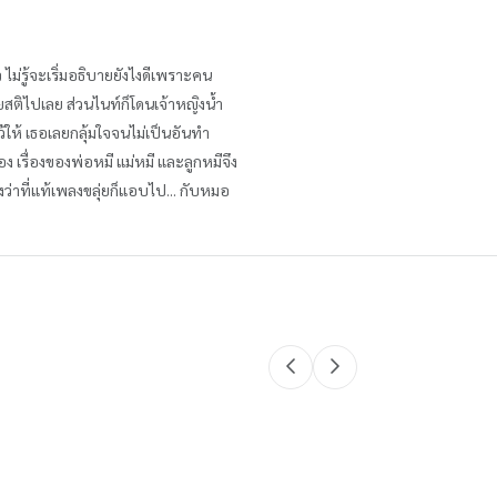
ไม่รู้จะเริ่มอธิบายยังไงดีเพราะคน
ียสติไปเลย ส่วนไนท์ก็โดนเจ้าหญิงน้ำ
้ให้ เธอเลยกลุ้มใจจนไม่เป็นอันทำ
เอง เรื่องของพ่อหมี แม่หมี และลูกหมีจึง
ิงว่าที่แท้เพลงขลุ่ยก็แอบไป... กับหมอ