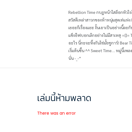
Rebellion Time กบฏหน้าใสล็อกหัวใจไว
สวัสดีเหล่าสาวกของห้าหนุ่มสุดเท่แห่ง
เยอะก็เรื่องแยะ งั้นเอาเป็นอย่างนี้ล
แข็งอีฟบอกเลิกอย่างไม่มีสาเหตุ =[]= 
อะไร นี่กะจะทิ้งกันใช่มั้ยชูการ์! Bear
เริ่มต้นขึ้น ^^ Sweet Time… หมู่นี้เพล
นั่น -_-“
เล่มนี้ห้ามพลาด
There was an error