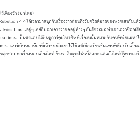
้เคียงรัก (ปกใหม่)
 Rebellion ^_^ ได้เวลามาสนุกกับเรื่องราวก่อนถึงวันคริสต์มาสของพวกเขากันแล้ว 
ะกัน Twins Time…อยู่ๆ เดย์ก็บอกเอวาว่าขออยู่ห่างๆ กันสักระยะ ทำเอาเอวาช็อกเส
Tea Time… ปั้นชาแอบได้ยินชูการ์คุยโทรศัพท์เรื่องหมั้นหมายกับคนที่พ่อแม่หาไว
 Time… แบร์เก็บหมาน้อยที่เจ้าของลืมเอาไว้ได้ แต่เดือดร้อนซันแทนที่ต้องรับเลี้ยง
งขลุ่ยชอบหาเรื่องหลบเลี่ยงไฮท์ อ้างว่าติดธุระโน่นนี่ตลอด แต่แล้วไฮท์ก็รู้ความจร