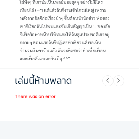
ใส่ทั้งๆ ที่เขาน่ะเป็นเพลย์บอยสุดๆ อย่างไม่มีใคร
เทียบได้ (--*) แต่แล้วฉันก็งานเข้าโครมใหญ่ เพราะ
หลังจากอัลจีก่อเรื่องบ้าๆ ขึ้นต่อหน้านักข่าว พ่อของ
เขาก็เรียกฉันไปพบและจับเซ็นสัญญาเป็น ‘...’ของอัล
จีเพื่อรักษาหน้าบริษัทและให้ฉันคุมประพฤติเขาอยู่
กลายๆ ตอนแรกฉันก็ปฏิเสธท่าเดียว แต่พอเห็น
จำนวนเงินค่าจ้างแล้ว ฉันจะคิดซะว่าทำเพื่อเพื่อน
และเพื่อตัวเองละกัน อิๆ ^^”
เล่มนี้ห้ามพลาด
There was an error