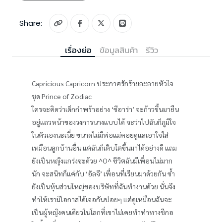
Share:
เรื่องย่อ
ข้อมูลสินค้า
รีวิว
Capricious Capricorn ประกาศรักร้ายละลายหัวใจ
ชุด Prince of Zodiac
ใครจะคิดว่าเด็กกำพร้าอย่าง ‘ซีอาร่า’ จะก้าวขึ้นมายืน
อยู่แถวหน้าของวงการนางแบบได้ จะว่าไปฉันก็ภูมิใจ
ในตัวเองนะเนี่ย ขนาดไม่มีพ่อแม่คอยดูแลเอาใจใส่
เหมือนลูกบ้านอื่น แต่ฉันก็เติบโตขึ้นมาได้อย่างดี แถม
ยังเป็นหญิงแกร่งซะด้วย ^O^ ชีวิตฉันมีเพื่อนไม่มาก
นัก จะสนิทก็แค่กับ ‘อัลจี’ เพื่อนที่เรียนมาด้วยกัน ซ้ำ
ยังเป็นหุ้นส่วนใหญ่ของบริษัทที่ฉันทำงานด้วย นั่นจึง
ทำให้เรามีโอกาสได้เจอกันบ่อยๆ แต่ดูเหมือนฉันจะ
เป็นผู้หญิงคนเดียวในโลกที่เขาไม่เคยทำท่าทางชีกอ