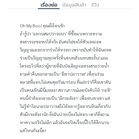
เรื่องย่อ
ข้อมูลสินค้า
รีวิว
Oh My Boo! คุณผีอ้อนรัก
ถ้ารู้ว่า ‘แหวนสมปรารถนา’ ที่ซื้อมาเพราะความ
สงสารจะขอพรได้จริง ฉันคงไม่ขอให้ตัวเองถอด
วิญญาณออกจากร่างได้หรอก เพราะมันทำให้ฉันถอด
ร่างเป็นวิญญาณทุกครั้งที่นอนหลับแทนซะงั้น! แถม
ใครจะไปคิดว่าผู้ชายที่ฉันบังเอิญเจอตรงสระว่ายน้ำ
ยามค่ำคืนจะกลายเป็น ‘อีตาปลาวาฬ’ เพื่อนร่วม
คลาสที่แทบไม่เคยคุยกันมาก่อน ที่แย่กว่าก็คือเขาดัน
เป็นคนเห็นผีนี่แหละ! สถานการณ์เลยบังคับให้ ‘กะทิ’
คนนี้จำต้องกลายเป็น ‘ผีกระดังงา’ เพื่อตบตาเขา แต่
ไม่รู้ทำไมนายปลาวาฬถึงได้อยากรู้อยากเห็นเกี่ยวกับ
ตัวผีกระดังงานัก ยิ่งฉันบ่ายเบี่ยงไม่ตอบ เขาก็ยิ่งถาม
หาความจริงไม่เลิก แล้วฉันจะปิดเรื่องนี้ไปได้อีกนาน
แค่ไหนกันเนี่ย!