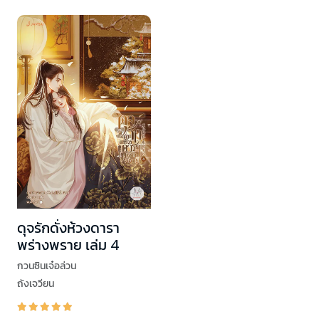
ดุจรักดั่งห้วงดารา
พร่างพราย เล่ม 4
กวนซินเจ๋อล่วน
ถังเจวียน