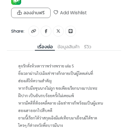
ลองอ่านฟรี
Add Wishlist
Share:
เรื่องย่อ
ข้อมูลสินค้า
รีวิว
ดุจรักดั่งห้วงดาราพร่างพราย เล่ม 5
ยิ่งเวลาผ่านไปเฉิงเซ่าซางก็กลายเป็นผู้โดดเด่นที่
ฮ่องเต้ให้ความสำคัญ
หากรับมือขุนนางไม่ถูก ขอเพียงเรียกนางมาปะทะ
ฝีปาก เป็นอันรบร้อยครั้งไม่เคยแพ้
หากมีคดีที่ต้องคลี่คลาย เฉิงเซ่าซางก็พร้อมเป็นผู้แทน
ฮองเฮาออกไปสืบคดี
ยามนี้เรียกได้ว่าสกุลเฉิงมีแต่เทียบมาเยือนมิได้ขาด
ใครๆ ก็ต่างหวังพึ่งบารมีนาง