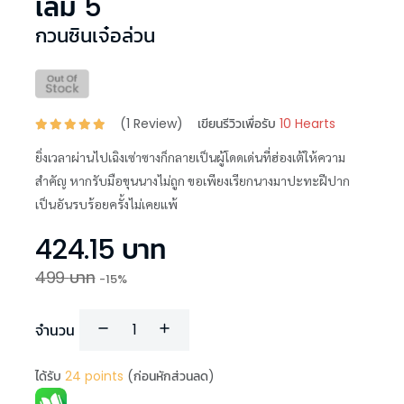
เล่ม 5
กวนซินเจ๋อล่วน
(
1
Review)
เขียนรีวิวเพื่อรับ
10 Hearts
ยิ่งเวลาผ่านไปเฉิงเซ่าซางก็กลายเป็นผู้โดดเด่นที่ฮ่องเต้ให้ความ
สำคัญ หากรับมือขุนนางไม่ถูก ขอเพียงเรียกนางมาปะทะฝีปาก
เป็นอันรบร้อยครั้งไม่เคยแพ้
424.15
บาท
499
บาท
-
15
%
จำนวน
ได้รับ
24
points
(ก่อนหักส่วนลด)