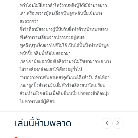
ทว่าไฉนไม่มีใครกล้าไหว้วานหลิงปู้อี๋ที่มีอำนาจมาก
เล่า หรือเพราะผู้คนเลือกบีบลูกพลับนิ่มเช่นนาง
สะดวกกว่า
ซึ่งว่าที่สามีของนางผู้นี้นับวันยิ่งทำตัวหน้าหนาชอบ
ฟังคำหวานเลี่ยนจากปากนางอยู่เสมอ
พูดถึงบุรุษอื่นมากไปก็ไม่ได้ เป็นได้ปั้นปึ่งทำหน้าบูด
หน้าบึ้ง กลิ่นน้ำส้มโชยออกมา
เวลาเขาน้อยอกน้อยใจคิดว่านางไม่รักเขามากพอ นาง
ไม่วายต้องกล่อมเขาให้เชื่องอยู่ร่ำไป
“หากวางท่านกับอาเหยาคู่กันบนโต๊ะสำรับ ต่อให้อา
เหยาถูกปิ้งย่างจนมันเยิ้มทั่วร่างเลิศรสหาใดเปรียบ
ส่วนท่านยังคงเป็นเนื้อดิบชิ้นหนึ่ง ปากของข้าก็จะมุ่ง
ไปหาท่านแต่ผู้เดียว!”
เล่มนี้ห้ามพลาด