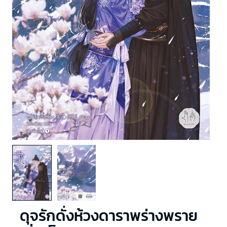
ดุจรักดั่งห้วงดาราพร่างพราย