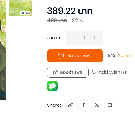
389.22
บาท
499
บาท
-
22
%
จำนวน
เพิ่มลงตะกร้า
ได้รับ
24
poin
ลองอ่านฟรี
Add Wishlist
Share: