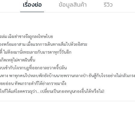
เรื่องย่อ
ข้อมูลสินค้า
รีวิว
ล่ม เฉิงเซ่าซางจึงถูกลงโทษโบย
มืองพร้อมอาสาม เมื่อแรกการเดินทางเต็มไปด้วยอิสระ
ตี๋ ไม่ต้องมานั่งทะเลาะกับมารดาทุกวี่วันอีก
กิดเหตุไม่คาดฝันขึ้น
บเข้ากับโจรกบฏที่ออกอาละวาดจี้ปล้น
ทาง พาทุกคนไปหลบพักยังบ้านนายพรานกลางป่า ยันสู้กับโจรอย่างไม่กลัวเกร
นื่อยอ่อน ทัพเกราะดำก็ได้ย่างกรายมาถึง
ใจก็ได้แต่โอดครวญว่า... เปลี่ยนเป็นกองหนุนกองอื่นได้หรือไม่!