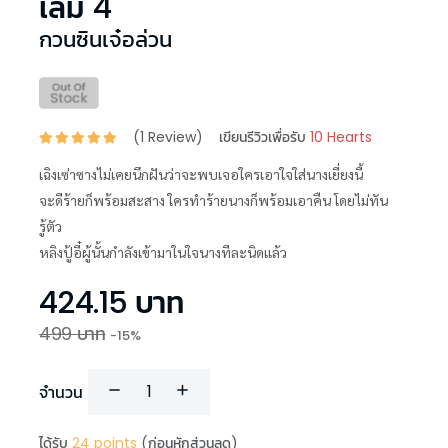
เล่ม 4
กวนซินเจ๋อล่วน
(
1
Review)
เขียนรีวิวเพื่อรับ
10 Hearts
เฉิงเซ่าซางไม่เคยนึกฝันว่าจะพบเจอใครเอาใจใส่นางเยี่ยงนี้
จะดีร้ายก็พร้อมสะสาง ใครทำร้ายนางก็พร้อมเอาคืน โดยไม่ทัน
รู้ตัว
หลิงปู้อี๋ผู้นั้นกำลังเข้ามาในใจนางทีละนิดแล้ว
424.15
บาท
499
บาท
-
15
%
จำนวน
ได้รับ
24
points
(ก่อนหักส่วนลด)