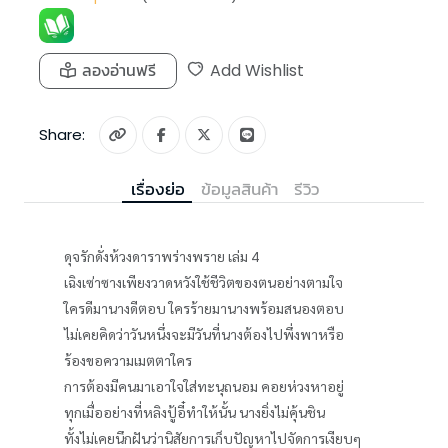
ลองอ่านฟรี
Add Wishlist
Share:
เรื่องย่อ
ข้อมูลสินค้า
รีวิว
ดุจรักดั่งห้วงดาราพร่างพราย เล่ม 4
เฉิงเซ่าซางเพียงวาดหวังใช้ชีวิตของตนอย่างตามใจ
ใครดีมานางดีตอบ ใครร้ายมานางพร้อมสนองตอบ
ไม่เคยคิดว่าวันหนึ่งจะมีวันที่นางต้องไปพึ่งพาหรือ
ร้องขอความเมตตาใคร
การต้องมีคนมาเอาใจใส่ทะนุถนอม คอยห่วงหาอยู่
ทุกเมื่ออย่างที่หลิงปู้อี๋ทำให้นั้น นางยิ่งไม่คุ้นชิน
ทั้งไม่เคยนึกฝันว่านิสัยการเก็บปัญหาไปจัดการเงียบๆ