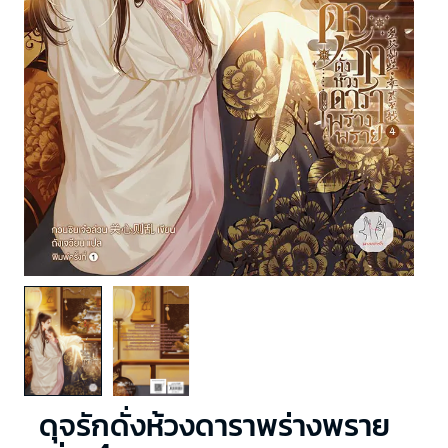
ดุจรักดั่งห้วงดาราพร่างพราย