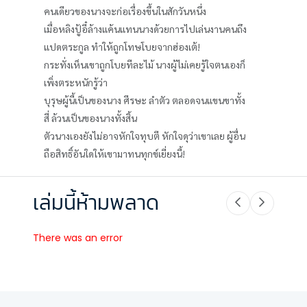
คนเดียวของนางจะก่อเรื่องขึ้นในสักวันหนึ่ง
เมื่อหลิงปู้อี๋ล้างแค้นแทนนางด้วยการไปเล่นงานคนถึง
แปดตระกูล ทำให้ถูกโทษโบยจากฮ่องเต้!
กระทั่งเห็นเขาถูกโบยทีละไม้ นางผู้ไม่เคยรู้ใจตนเองก็
เพิ่งตระหนักรู้ว่า
บุรุษผู้นี้เป็นของนาง ศีรษะ ลำตัว ตลอดจนแขนขาทั้ง
สี่ ล้วนเป็นของนางทั้งสิ้น
ตัวนางเองยังไม่อาจหักใจทุบตี หักใจดุว่าเขาเลย ผู้อื่น
ถือสิทธิ์อันใดให้เขามาทนทุกข์เยี่ยงนี้!
เล่มนี้ห้ามพลาด
There was an error