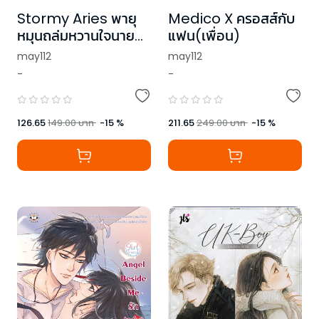
Stormy Aries พายุ
Medico X ครอสส์กับ
หมุนถล่มหวานใจนาย
แฟน(เพื่อน)
จอมซ่าส์
may112
may112
-
-
126.65
149.00
บาท
-
15
%
211.65
249.00
บาท
-
15
%