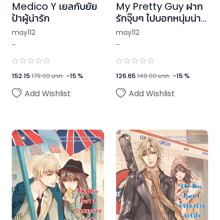
Medico Y เยลกับยัย
My Pretty Guy ฝาก
ป้าผู้น่ารัก
รักจุ๊บๆ ไปบอกหนุ่มน่า
รัก
may112
may112
-
-
152.15
179.00
บาท
-
15
%
126.65
149.00
บาท
-
15
%
Add Wishlist
Add Wishlist