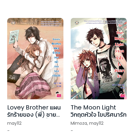
Lovey Brother แผน
The Moon Light
รักร้ายของ (พี่) ชาย
วิกฤตหัวใจ ไขปริศนารัก
จอมเจ้าเล่ห์ (เปลี่ยน
may112
Mimoza
,
may112
บาร์โค้ด)
-
-