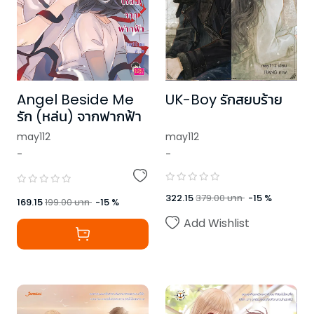
Angel Beside Me
UK-Boy รักสยบร้าย
รัก (หล่น) จากฟากฟ้า
may112
may112
-
-
322.15
379.00
บาท
-
15
%
169.15
199.00
บาท
-
15
%
Add Wishlist