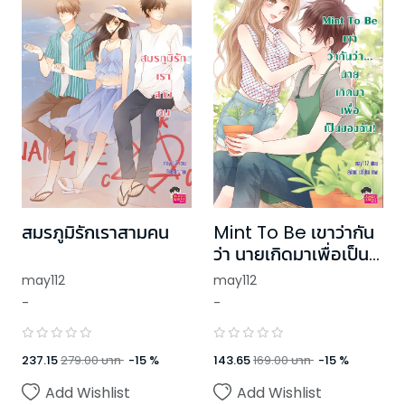
สมรภูมิรักเราสามคน
Mint To Be เขาว่ากัน
ว่า นายเกิดมาเพื่อเป็น
ของฉัน!
may112
may112
-
-
237.15
279.00
บาท
-
15
%
143.65
169.00
บาท
-
15
%
Add Wishlist
Add Wishlist