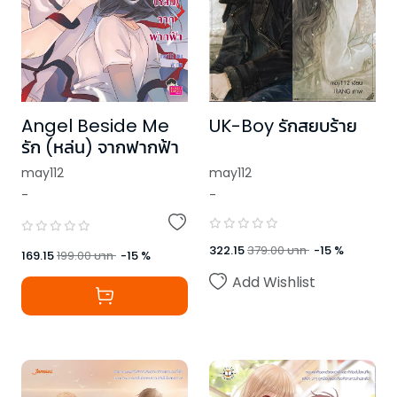
Angel Beside Me
UK-Boy รักสยบร้าย
รัก (หล่น) จากฟากฟ้า
may112
may112
-
-
322.15
379.00
บาท
-
15
%
169.15
199.00
บาท
-
15
%
Add Wishlist