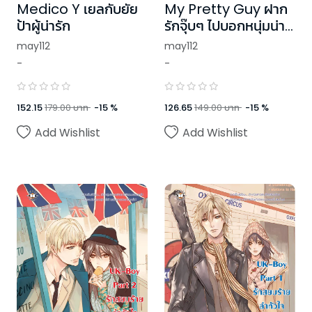
Medico Y เยลกับยัย
My Pretty Guy ฝาก
ป้าผู้น่ารัก
รักจุ๊บๆ ไปบอกหนุ่มน่า
รัก
may112
may112
-
-
152.15
179.00
บาท
-
15
%
126.65
149.00
บาท
-
15
%
Add Wishlist
Add Wishlist