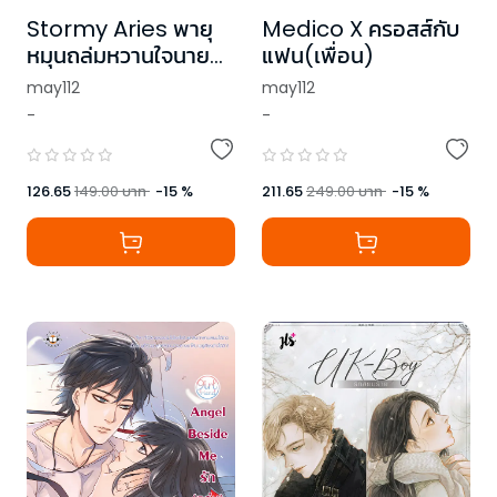
Stormy Aries พายุ
Medico X ครอสส์กับ
หมุนถล่มหวานใจนาย
แฟน(เพื่อน)
จอมซ่าส์
may112
may112
-
-
126.65
149.00
บาท
-
15
%
211.65
249.00
บาท
-
15
%