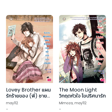
Lovey Brother แผน
The Moon Light
รักร้ายของ (พี่) ชาย
วิกฤตหัวใจ ไขปริศนารัก
จอมเจ้าเล่ห์ (เปลี่ยน
may112
Mimoza
,
may112
บาร์โค้ด)
-
-