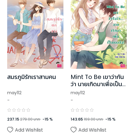
สมรภูมิรักเราสามคน
Mint To Be เขาว่ากัน
ว่า นายเกิดมาเพื่อเป็น
ของฉัน!
may112
may112
-
-
237.15
279.00
บาท
-
15
%
143.65
169.00
บาท
-
15
%
Add Wishlist
Add Wishlist