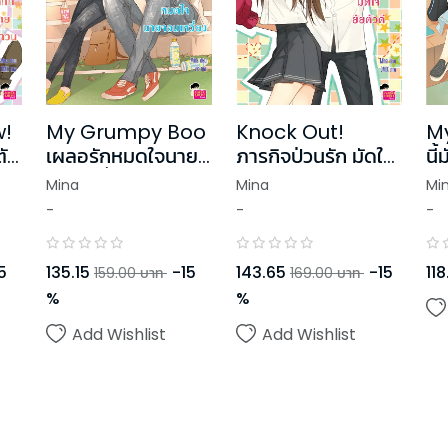
w!
My Grumpy Boo
Knock Out!
My
ตัว
เผลอรักหมดใจนาย
ภารกิจป่วนรัก มัดใจ
นี
จอมเหวี่ยง
ยัยตัวดี
แล
Mina
Mina
Mi
-
-
-
5
135.15
-
15
143.65
-
15
118
159.00
บาท
169.00
บาท
%
%
Add Wishlist
Add Wishlist