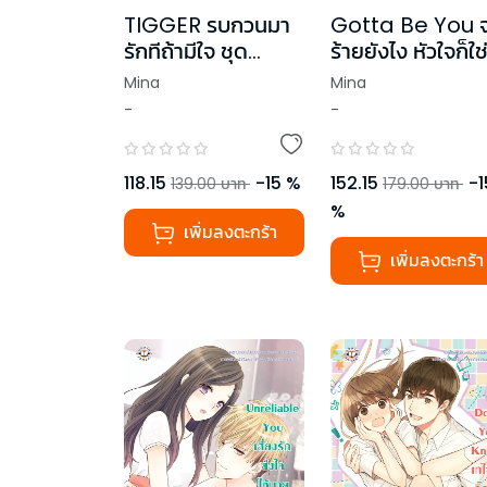
TIGGER รบกวนมา
Gotta Be You จ
รักทีถ้ามีใจ ชุด
ร้ายยังไง หัวใจก็ใช
Head U, Luv You
เธอ
Mina
Mina
-
-
118.15
-
15
%
152.15
-
1
139.00
บาท
179.00
บาท
%
เพิ่มลงตะกร้า
เพิ่มลงตะกร้า