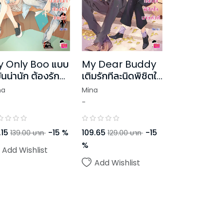
 Only Boo แบบ
My Dear Buddy
้มันน่านัก ต้องรักซะ
เติมรักทีละนิดพิชิตใจ
้ว
นายตัวดี
na
Mina
-
.15
-
15
%
109.65
-
15
139.00
บาท
129.00
บาท
%
Add Wishlist
Add Wishlist