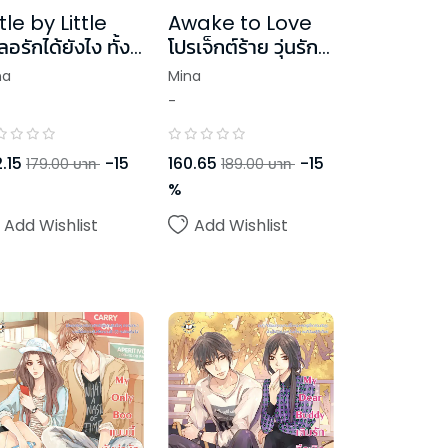
ttle by Little
Awake to Love
ลอรักได้ยังไง ทั้ง
โปรเจ็กต์ร้าย วุ่นรัก
ดันให้เธอ
นายตัวแสบ
na
Mina
-
.15
-
15
160.65
-
15
179.00
บาท
189.00
บาท
%
Add Wishlist
Add Wishlist