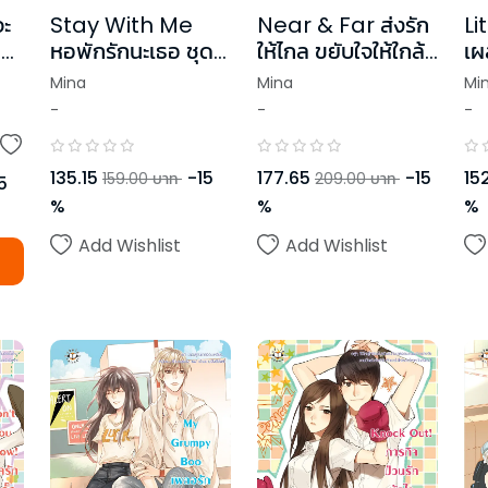
ะ
Stay With Me
Near & Far ส่งรัก
Li
่
หอพักรักนะเธอ ชุด
ให้ไกล ขยับใจให้ใกล้
เผ
RealGuysFiction
เธอ
ใจ
Mina
Mina
Mi
-
-
-
135.15
-
15
177.65
-
15
152
159.00
บาท
209.00
บาท
5
%
%
%
Add Wishlist
Add Wishlist