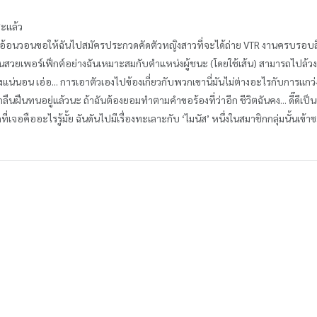
ซะแล้ว
ดีมาอ้อนวอนขอให้ฉันไปสมัครประกวดคัดตัวหญิงสาวที่จะได้ถ่าย VTR งานครบรอบสี่
าคนสวยเพอร์เฟ็กต์อย่างฉันเหมาะสมกับตำแหน่งผู้ชนะ (โดยใช้เส้น) สามารถไปล
แน่นอน เอ่อ... การเอาตัวเองไปข้องเกี่ยวกับพวกเขานี่มันไม่ต่างอะไรกับการแกว่งเ
้ำกลืนฝืนทนอยู่แล้วนะ ถ้าฉันต้องยอมทำตามคำขอร้องที่ว่าอีก ชีวิตฉันคง... ดี๊ดีเป
ที่เจอคืออะไรรู้มั้ย ฉันดันไปมีเรื่องทะเลาะกับ ‘ไมนัส’ หนึ่งในสมาชิกกลุ่มนั้นเข้