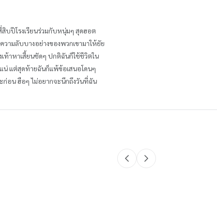
สิบปีโรงเรียนร่วมกับหนุ่มๆ สุดฮอต
้วงความลับบางอย่างของพวกเขามาให้ยัย
ท้าหาเสี้ยนชัดๆ ปกติฉันก็ใช้ชีวิตใน
็นแน่ แต่สุดท้ายฉันก็แพ้ข้อเสนอโดนๆ
าซะก่อน ฮือๆ ไม่อยากจะนึกถึงวันที่ฉัน