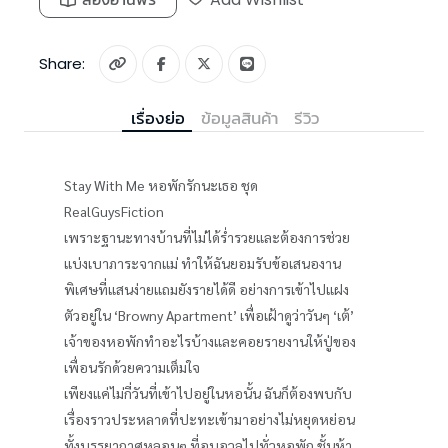
Share:
เรื่องย่อ
ข้อมูลสินค้า
รีวิว
Stay With Me หอพักรักนะเธอ ชุด
RealGuysFiction
เพราะฐานะทางบ้านที่ไม่ได้ร่ำรวยและต้องการช่วย
แบ่งเบาภาระจากแม่ ทำให้ฉันยอมรับข้อเสนองาน
พิเศษที่แสนง่ายแถมยังรายได้ดี อย่างการเข้าไปแฝง
ตัวอยู่ใน ‘Browny Apartment’ เพื่อเฝ้าดูว่าวันๆ ‘เต้’
เจ้าของหอพักทำอะไรบ้างและคอยรายงานให้ปู่ของ
เพื่อนรักด้วยความเต็มใจ
เพียงแค่ไม่กี่วันที่เข้าไปอยู่ในหอนั้น ฉันก็ต้องพบกับ
เรื่องราวประหลาดที่ปะทะเข้ามาอย่างไม่หยุดหย่อน
ทั้งบรรยากาศหลอนๆ ที่อบอวลไปทั่วหอพัก ชั้นห้า