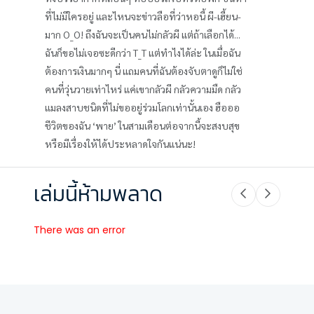
ที่ไม่มีใครอยู่ และไหนจะข่าวลือที่ว่าหอนี้ ผี-เฮี้ยน-
มาก O_O! ถึงฉันจะเป็นคนไม่กลัวผี แต่ถ้าเลือกได้...
ฉันก็ขอไม่เจอซะดีกว่า T_T แต่ทำไงได้ล่ะ ในเมื่อฉัน
ต้องการเงินมากๆ นี่ แถมคนที่ฉันต้องจับตาดูก็ไม่ใช่
คนที่วุ่นวายเท่าไหร่ แค่เขากลัวผี กลัวความมืด กลัว
แมลงสาบชนิดที่ไม่ขออยู่ร่วมโลกเท่านั้นเอง ฮือออ
ชีวิตของฉัน ‘พาย’ ในสามเดือนต่อจากนี้จะสงบสุข
หรือมีเรื่องให้ได้ประหลาดใจกันแน่นะ!
เล่มนี้ห้ามพลาด
There was an error