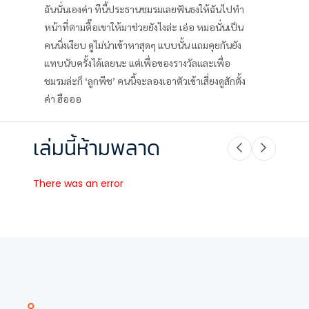
ฉันนั่นเองค่า ทีนี้ประธานชมรมเลยฟันธงให้ฉันไปทำ
หน้าที่ตามตื๊อเขาให้มาช่วยยังไงล่ะ เอ่อ หมอนั่นเป็น
คนนิ่งเงียบ ดูไม่น่าเข้าหาสุดๆ แบบนั้น แถมคุยกันยัง
แทบนับครั้งได้เลยนะ แต่เพื่อของรางวัลและเพื่อ
ชมรมล่ะก็ ‘ลูกพีช’ คนนี้จะลองเอาตัวเข้าเสี่ยงดูสักตั้ง
ค่า ฮือออ
เล่มนี้ห้ามพลาด
There was an error