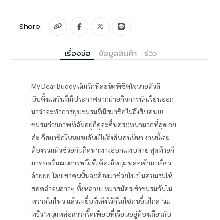
Share:
เรื่องย่อ
ข้อมูลสินค้า
รีวิว
My Dear Buddy เติมรักทีละนิดพิชิตใจนายตัวดี
นับตั้งแต่วันที่มีประกาศจากฝ่ายกิจการนักเรียนออก
มาว่าจะทำการยุบชมรมที่มีสมาชิกไม่ถึงสิบคน!!!
ชมรมถ่ายภาพที่ฉันอยู่ก็ดูจะตื่นตระหนกมากที่สุดเลย
ค่ะ ก็สมาชิกในชมรมดันมีไม่ถึงสิบคนนี่นา งานนี้เลย
ต้องรวมหัวช่วยกันคิดหาทางออกแทบตาย สุดท้ายก็
มาจอดที่แผนการหนึ่งซึ่งต้องมีหนุ่มหล่อเข้ามาเอี่ยว
ด้วยยย โดยเขาคนนั้นจะต้องมาช่วยโปรโมตชมรมให้
ฮอตฉ่าจนสาวๆ ทั้งหลายแห่มาสมัครเข้าชมรมกันไม่
หวาดไม่ไหว แล้วเหยื่อที่เล็งไว้ก็ไม่ใช่คนอื่นไกล ‘แม
ทธิว’หนุ่มหล่อสาวกรี๊ดเพียบที่เรียนอยู่ห้องเดียวกับ